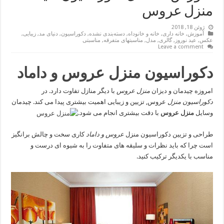
منزل عروس
ژوئن 18, 2018
آموزش
,
خانه داری
,
خانه و خانوداه
,
دسته‌بندی نشده
,
دکوراسیون
,
دنیای مد
,
زیبایی
,
عکس
,
عید نوروز
,
گالری
,
مدل
,
مناسبتهای متفرقه
,
مناسبتی
Leave a comment
دکوراسیون منزل
عروس و داماد
امروزه چیدمان و دیزان
منزل عروس
با دیگر منازل تفاوت دارد. در
دکوراسیون منزل
عروس, تزیین و زیبایی اهمیت بیشتری پیدا می کند. چیدمان
وسایل
منزل عروس
با دقت بیشتری انجام می شود.
طراحی و تزیین دکوراسیون منزل
عروس و داماد
کاری سخت و چالش برانگیز
است چرا که باید نظرات و سلیقه های متفاوت را به شیوه ای درست و
مناسب با یکدیگر ترکیب کنید.