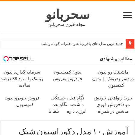
سحربانو
مجله خبری سحربانو
جدید ترین مدل های پافر زنانه و دخترانه کوتاه و بلند
مطالب پیشنهادی
ماشینت رو بدون
بدون کمیسیون
سرمایه گذاری بدون
دردسر بفروش | بدون
خودروتو بفروش
ریسک با سود 38 درصد
کمسیون
سالانه
خریدار واقعی خودش
نگاهِ قبل، خستگی
فروش خودرو بدون
میاد! فروش فوری
داشت... نگاهِ بعد،
کمیسیون
ماشین در همراه
انرژی داره
بلفا با
مکانیک
25% تخفیف
آموزش ۱۰ مدل دکوراسیون شیک