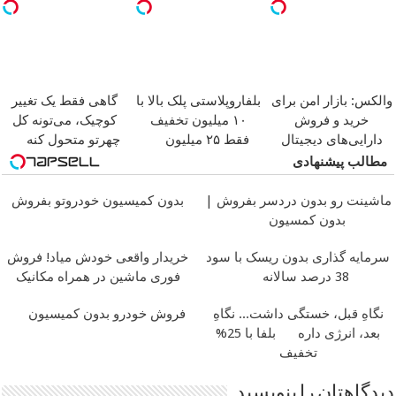
والکس: بازار امن برای
بلفاروپلاستی پلک بالا با
گاهی فقط یک تغییر
خرید و فروش
۱۰ میلیون تخفیف
کوچیک، می‌تونه کل
دارایی‌های دیجیتال
فقط ۲۵ میلیون
چهرتو متحول کنه
تغییر طبیعی
مطالب پیشنهادی
ماشینت رو بدون دردسر بفروش |
بدون کمیسیون خودروتو بفروش
بدون کمسیون
سرمایه گذاری بدون ریسک با سود
خریدار واقعی خودش میاد! فروش
38 درصد سالانه
فوری ماشین در همراه مکانیک
نگاهِ قبل، خستگی داشت... نگاهِ
فروش خودرو بدون کمیسیون
بعد، انرژی داره
بلفا با 25%
تخفیف
دیدگاهتان را بنویسید