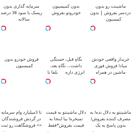
ماشینت رو بدون
بدون کمیسیون
سرمایه گذاری بدون
دردسر بفروش | بدون
خودروتو بفروش
ریسک با سود 38 درصد
کمسیون
سالانه
خریدار واقعی خودش
نگاهِ قبل، خستگی
فروش خودرو بدون
میاد! فروش فوری
داشت... نگاهِ بعد،
کمیسیون
ماشین در همراه
انرژی داره
بلفا با
مکانیک
25% تخفیف
ماشینتو به دلال نده! به
دلال ماشینتو به قیمت
تا 3میلیارد وام سرمایه
مصرف کننده بفروش!
نمیخره! بیا اینجا به
در گردش فروشندگان
بدون پاسخ به یک
قیمت بفروش*فقط
=> فروشگاهت رو ثبت
تماس
خریدار واقعی*
کن