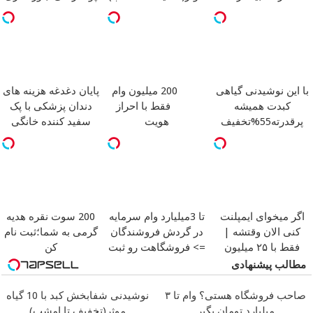
امتحانش مجانیه
با این نوشیدنی گیاهی
200 میلیون وام
پایان دغدغه هزینه های
کبدت همیشه
فقط با احراز
دندان پزشکی با پک
پرقدرته55%تخفیف
هویت
سفید کننده خانگی
اگر میخوای ایمپلنت
تا 3میلیارد وام سرمایه
200 سوت نقره هدیه
کنی الان وقتشه |
در گردش فروشندگان
گرمی به شما؛ثبت نام
فقط با ۲۵ میلیون
=> فروشگاهت رو ثبت
کن
تومان!!!
کن
مطالب پیشنهادی
صاحب فروشگاه هستی؟ وام تا ۳
نوشیدنی شفابخش کبد با 10 گیاه
میلیارد تومان بگیر
موثر(تخفیف تا امشب)