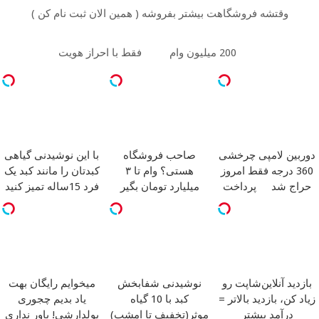
وقتشه فروشگاهت بیشتر بفروشه ( همین الان ثبت نام کن )
200 میلیون وام
فقط با احراز هویت
دوربین لامپی چرخشی
صاحب فروشگاه
با این نوشیدنی گیاهی
360 درجه فقط امروز
هستی؟ وام تا ۳
کبدتان را مانند کبد یک
حراج شد
پرداخت
میلیارد تومان بگیر
فرد 15ساله تمیز کنید
درب منزل
بازدید آنلاین‌شاپت رو
نوشیدنی شفابخش
میخوایم رایگان بهت
زیاد کن، بازدید بالاتر =
کبد با 10 گیاه
یاد بدیم چجوری
درآمد بیشتر
موثر(تخفیف تا امشب)
پولدارشی! باور نداری