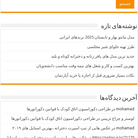
نوشته‌های تازه
مدل مانتو بهار و تابستان 2025 برندهای ایرانی
طرز تهیه حلوای شیر مجلسی
جدید ترین مدل های پافر زنانه و دخترانه کوتاه و بلند
بهترین کسب و کار و شغل های نیمه وقت مناسب دانشجویان
نکات بسیار ضروری قبل از اجاره یا خرید آپارتمان
آخرین دیدگاه‌ها
mohamad
در
طراحی دکوراسیون اتاق کودک با قوانین دکوراتورها
لوستر و چراغ تزييني
در
طراحی دکوراسیون اتاق کودک با قوانین دکوراتورها
mohamad
در
عکس هایی از تیپ اسپرت دخترانه ،بهترین استایل های ۲۰۱۹
https://vidao.ir/v/71275
در
عکس هایی از تیپ اسپرت دخترانه ،بهترین استایل