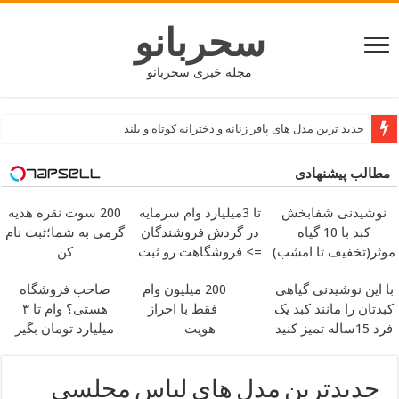
سحربانو
مجله خبری سحربانو
جدید ترین مدل های پافر زنانه و دخترانه کوتاه و بلند
مطالب پیشنهادی
نوشیدنی شفابخش
تا 3میلیارد وام سرمایه
200 سوت نقره هدیه
کبد با 10 گیاه
در گردش فروشندگان
گرمی به شما؛ثبت نام
موثر(تخفیف تا امشب)
=> فروشگاهت رو ثبت
کن
کن
با این نوشیدنی گیاهی
200 میلیون وام
صاحب فروشگاه
کبدتان را مانند کبد یک
فقط با احراز
هستی؟ وام تا ۳
فرد 15ساله تمیز کنید
هویت
میلیارد تومان بگیر
جدیدترین مدل های لباس مجلسی