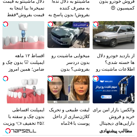
فروش خودرو بدون
ماشینتو به دلال نده!
دلال ماشینتو به قیمت
کمیسیون 😍
به مصرف کننده
نمیخره! بیا اینجا به
بفروش! بدون پاسخ به
قیمت بفروش*فقط
یک تماس
خریدار واقعی*
از بازدید خودرو دلال
میخوایی ماشینت رو
اقساط ۱۲ ماهه
ها خسته شدی؟
بدون دردسر
ایمپلنت 🦷 بدون چک و
اطلاعات ماشینت رو
بفروشی؟ بدون
ضامن؛ همین امروز
اینجا ثبت کن
کمیسیون
اقدام کن ✅
والکس: بازار امن برای
لیفت طبیعی و تحریک
ایمپلنت اقساطی
خرید و فروش
کلاژن‌سازی از داخل
بدون چک و سفته با
دارایی‌های دیجیتال
پوست با 24ماه
٪۲۵ تخفیف 👈 ویزیت
ماندگاری ✅ جوان شو
رایگان توسط
مطالب پیشنهادی
متخصص