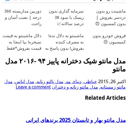
ماشینت رو بدون
سرمایه گذاری بدون
دوربین مداربسته 360
دردسر بفروش |
ریسک با سود 38
درجه | نصب آسان و
بدون کمسیون 😍
درصد سالانه📈
راحت
فروش خودرو بدون
ماشینتو به دلال نده!
دلال ماشینتو به قیمت
کمیسیون 😍
به مصرف کننده
نمیخره! بیا اینجا به
بفروش! بدون پاسخ به
قیمت بفروش*فقط
یک تماس
خریدار واقعی*
مدل مانتو شیک دخترانه پاییز ۹۴ -۲۰۱۶ مدل
مانتو
اکتبر 26, 2015
خیاطی
,
دنیای مد
,
مدل پالتو زنانه
,
مدل لباس
,
مدل
مانتو زمستانه
,
مدل مانتو زنانه و دختران
Leave a comment
Related Articles
مدل مانتو بهار و تابستان 2025 برندهای ایرانی