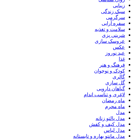
زیبایی
سبک زندگی
سرگرمی
سفره آرایی
سلامت و تغذیه
شرینی پزی
عروسک سازی
عکس
عید نوروز
غذا
فرهنگ و هنر
کودک و نوجوان
گالری
گل سازی
گیاهان دارویی
لاغری و تناسب اندام
ماه رمضان
ماه محرم
مدل
مدل پالتو زنانه
مدل کیف و کفش
مدل لباس
مدل مانتو بهاره و تابستانه