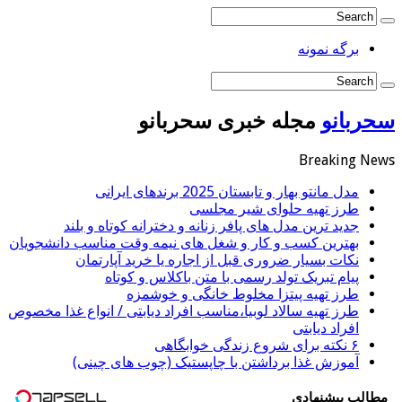
برگه نمونه
سحربانو
مجله خبری سحربانو
Breaking News
مدل مانتو بهار و تابستان 2025 برندهای ایرانی
طرز تهیه حلوای شیر مجلسی
جدید ترین مدل های پافر زنانه و دخترانه کوتاه و بلند
بهترین کسب و کار و شغل های نیمه وقت مناسب دانشجویان
نکات بسیار ضروری قبل از اجاره یا خرید آپارتمان
پیام تبریک تولد رسمی با متن باکلاس و کوتاه
طرز تهیه پیتزا مخلوط خانگی و خوشمزه
طرز تهیه سالاد لوبیا،مناسب افراد دیابتی / انواع غذا مخصوص
افراد دیابتی
۶ نکته برای شروع زندگی خوابگاهی
آموزش غذا برداشتن با چاپستیک (چوب های چینی)
مطالب پیشنهادی