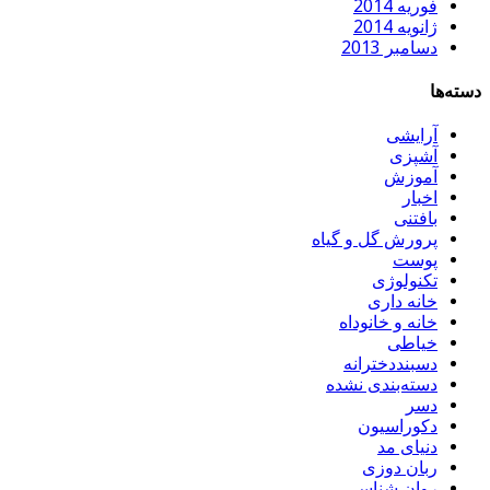
فوریه 2014
ژانویه 2014
دسامبر 2013
دسته‌ها
آرایشی
آشپزی
آموزش
اخبار
بافتنی
پرورش گل و گیاه
پوست
تکنولوژی
خانه داری
خانه و خانوداه
خیاطی
دسبنددخترانه
دسته‌بندی نشده
دسر
دکوراسیون
دنیای مد
ربان دوزی
روان شناسی