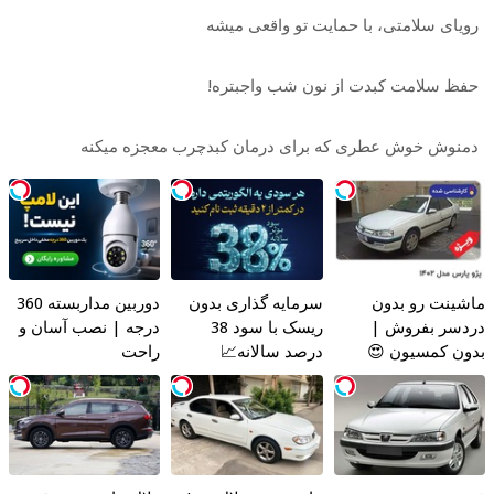
رویای سلامتی، با حمایت تو واقعی میشه
حفظ سلامت کبدت از نون شب واجبتره!
دمنوش خوش عطری که برای درمان کبدچرب معجزه میکنه
ماشینت رو بدون
سرمایه گذاری بدون
دوربین مداربسته 360
دردسر بفروش |
ریسک با سود 38
درجه | نصب آسان و
بدون کمسیون 😍
درصد سالانه📈
راحت