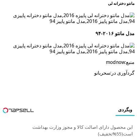
مانتو دخترانه لی
مدل مانتو ۲۰۱۶-۹۴
منبع:modnow
گردآوری در:سحربانو
وبگردی
این محصول دارای اصالت کالا و مجوز وزارت بهداشت
است(55%تخفیف)