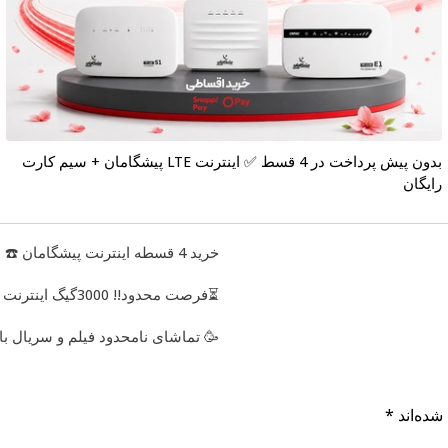
بدون پیش پرداخت در 4 قسط ✅ اینترنت LTE پیشگامان + سیم کارت
رایگان
خرید 4 قسطه اینترنت پیشگامان ☎️ بدون نیاز به تلفن
⏳فرصت محدود!! 3000گیگ اینترنت خانگی 180 روزه فقط 600 هزارتومان!!
🥳 تماشای نامحدود فیلم و سریال با 
شده‌اند
*