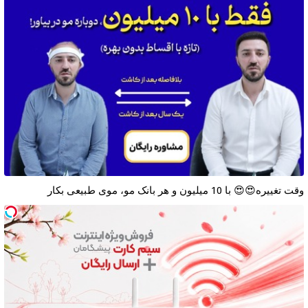
وقت تغییره😍😍 با 10 میلیون و هر بانک مو، موی طبیعی بکار