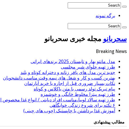
برگه نمونه
سحربانو
مجله خبری سحربانو
Breaking News
مدل مانتو بهار و تابستان 2025 برندهای ایرانی
طرز تهیه حلوای شیر مجلسی
جدید ترین مدل های پافر زنانه و دخترانه کوتاه و بلند
بهترین کسب و کار و شغل های نیمه وقت مناسب دانشجویان
نکات بسیار ضروری قبل از اجاره یا خرید آپارتمان
پیام تبریک تولد رسمی با متن باکلاس و کوتاه
طرز تهیه پیتزا مخلوط خانگی و خوشمزه
طرز تهیه سالاد لوبیا،مناسب افراد دیابتی / انواع غذا مخصوص اف
۶ نکته برای شروع زندگی خوابگاهی
آموزش غذا برداشتن با چاپستیک (چوب های چینی)
مطالب پیشنهادی