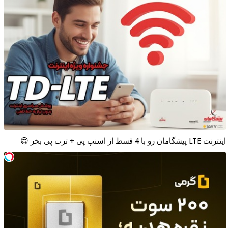
اینترنت LTE پیشگامان رو با 4 قسط از اسنپ پی + ترب پی بخر 😍