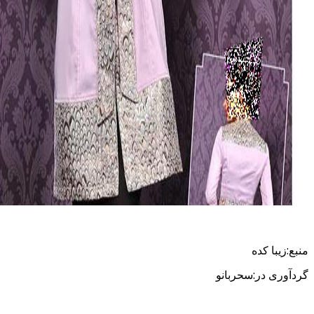
منبع:زیبا کده
گردآوری در:سحربانو