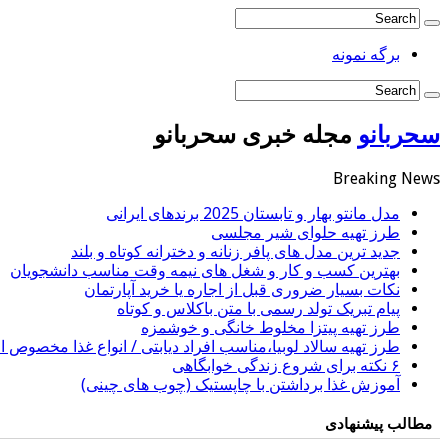
برگه نمونه
سحربانو
مجله خبری سحربانو
Breaking News
مدل مانتو بهار و تابستان 2025 برندهای ایرانی
طرز تهیه حلوای شیر مجلسی
جدید ترین مدل های پافر زنانه و دخترانه کوتاه و بلند
بهترین کسب و کار و شغل های نیمه وقت مناسب دانشجویان
نکات بسیار ضروری قبل از اجاره یا خرید آپارتمان
پیام تبریک تولد رسمی با متن باکلاس و کوتاه
طرز تهیه پیتزا مخلوط خانگی و خوشمزه
طرز تهیه سالاد لوبیا،مناسب افراد دیابتی / انواع غذا مخصوص اف
۶ نکته برای شروع زندگی خوابگاهی
آموزش غذا برداشتن با چاپستیک (چوب های چینی)
مطالب پیشنهادی