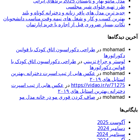
مدل مانتو بهار و تابستان 2025 برندهای ایرانی
طرز تهیه حلوای شیر مجلسی
جدید ترین مدل های پافر زنانه و دخترانه کوتاه و بلند
بهترین کسب و کار و شغل های نیمه وقت مناسب دانشجویان
نکات بسیار ضروری قبل از اجاره یا خرید آپارتمان
آخرین دیدگاه‌ها
mohamad
در
طراحی دکوراسیون اتاق کودک با قوانین
دکوراتورها
لوستر و چراغ تزييني
در
طراحی دکوراسیون اتاق کودک با
قوانین دکوراتورها
mohamad
در
عکس هایی از تیپ اسپرت دخترانه ،بهترین
استایل های ۲۰۱۹
https://vidao.ir/v/71275
در
عکس هایی از تیپ اسپرت
دخترانه ،بهترین استایل های ۲۰۱۹
mohamad
در
صاف کردن فوری مو در خانه مدل مو
بایگانی‌ها
آگوست 2025
دسامبر 2024
سپتامبر 2024