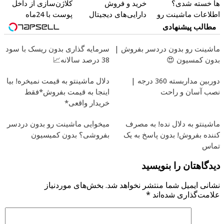
ها خسته شدی؟
خرید و فروش
کلاژن‌سازی از داخل
اطلاعات ماشینت رو
دارایی‌های دیجیتال
پوست با 24ماه
اینجا ثبت کن
ماندگاری ✅ جوان شو
مطالب پیشنهادی
ماشینت رو بدون دردسر بفروش |
سرمایه گذاری بدون ریسک با سود
بدون کمسیون 😍
38 درصد سالانه📈
دوربین مداربسته 360 درجه |
دلال ماشینتو به قیمت نمیخره! بیا
نصب آسان و راحت
اینجا به قیمت بفروش*فقط
خریدار واقعی*
ماشینتو به دلال نده! به مصرف
میخوایی ماشینت رو بدون دردسر
کننده بفروش! بدون پاسخ به یک
بفروشی؟ بدون کمیسیون
تماس
دیدگاهتان را بنویسید
نشانی ایمیل شما منتشر نخواهد شد.
بخش‌های موردنیاز
علامت‌گذاری شده‌اند
*