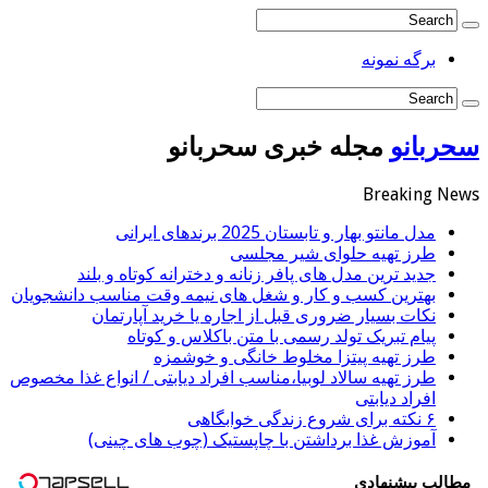
برگه نمونه
سحربانو
مجله خبری سحربانو
Breaking News
مدل مانتو بهار و تابستان 2025 برندهای ایرانی
طرز تهیه حلوای شیر مجلسی
جدید ترین مدل های پافر زنانه و دخترانه کوتاه و بلند
بهترین کسب و کار و شغل های نیمه وقت مناسب دانشجویان
نکات بسیار ضروری قبل از اجاره یا خرید آپارتمان
پیام تبریک تولد رسمی با متن باکلاس و کوتاه
طرز تهیه پیتزا مخلوط خانگی و خوشمزه
طرز تهیه سالاد لوبیا،مناسب افراد دیابتی / انواع غذا مخصوص
افراد دیابتی
۶ نکته برای شروع زندگی خوابگاهی
آموزش غذا برداشتن با چاپستیک (چوب های چینی)
مطالب پیشنهادی