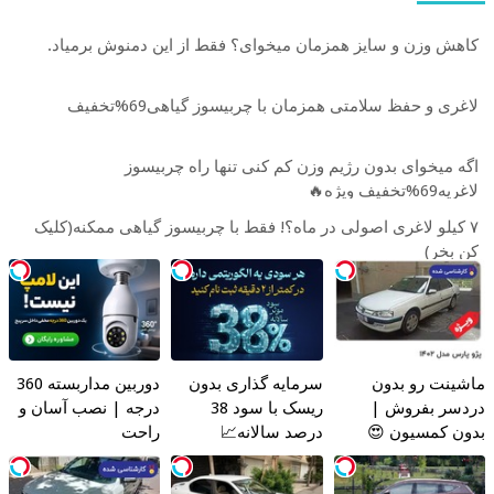
کاهش وزن و سایز همزمان میخوای؟ فقط از این دمنوش برمیاد.
لاغری و حفظ سلامتی همزمان با چربیسوز گیاهی69%تخفیف
اگه میخوای بدون رژیم وزن کم کنی تنها راه چربیسوز
لاغریه69%تخفیف ویژه🔥
۷ کیلو لاغری اصولی در ماه؟! فقط با چربیسوز گیاهی ممکنه(کلیک
کن بخر)
ماشینت رو بدون
سرمایه گذاری بدون
دوربین مداربسته 360
دردسر بفروش |
ریسک با سود 38
درجه | نصب آسان و
بدون کمسیون 😍
درصد سالانه📈
راحت