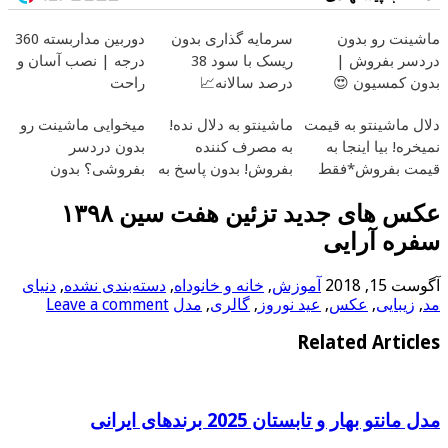
ماشینت رو بدون
سرمایه گذاری بدون
دوربین مداربسته 360
دردسر بفروش |
ریسک با سود 38
درجه | نصب آسان و
بدون کمسیون 😍
درصد سالانه📈
راحت
دلال ماشینتو به قیمت
ماشینتو به دلال نده!
میخوایی ماشینت رو
نمیخره! بیا اینجا به
به مصرف کننده
بدون دردسر
قیمت بفروش*فقط
بفروش! بدون پاسخ به
بفروشی؟ بدون
خریدار واقعی*
یک تماس
کمیسیون
عکس های جدید تزئین هفت سین ۱۳۹۸
سفره آرایی
آگوست 15, 2018
آموزش
,
خانه و خانوداه
,
دسته‌بندی نشده
,
دنیای
مد
,
زیبایی
,
عکس
,
عید نوروز
,
گالری
,
مدل
Leave a comment
Related Articles
مدل مانتو بهار و تابستان 2025 برندهای ایرانی