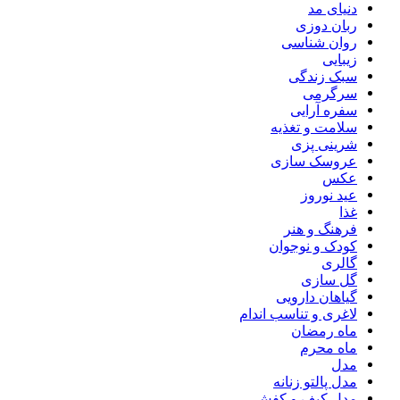
دنیای مد
ربان دوزی
روان شناسی
زیبایی
سبک زندگی
سرگرمی
سفره آرایی
سلامت و تغذیه
شرینی پزی
عروسک سازی
عکس
عید نوروز
غذا
فرهنگ و هنر
کودک و نوجوان
گالری
گل سازی
گیاهان دارویی
لاغری و تناسب اندام
ماه رمضان
ماه محرم
مدل
مدل پالتو زنانه
مدل کیف و کفش