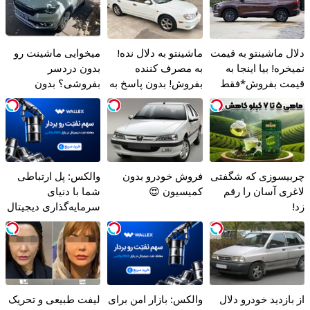
دلال ماشینتو به قیمت
ماشینتو به دلال نده!
میخوایی ماشینت رو
نمیخره! بیا اینجا به
به مصرف کننده
بدون دردسر
قیمت بفروش*فقط
بفروش! بدون پاسخ به
بفروشی؟ بدون
خریدار واقعی*
یک تماس
کمیسیون
چربیسوزی که شگفتی
فروش خودرو بدون
والکس: پل ارتباطی
لاغری آسان را رقم
کمیسیون 😍
شما با دنیای
زد!
سرمایه‌گذاری دیجیتال
از بازدید خودرو دلال
والکس: بازار امن برای
لیفت طبیعی و تحریک