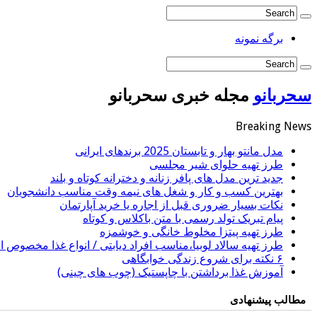
برگه نمونه
سحربانو
مجله خبری سحربانو
Breaking News
مدل مانتو بهار و تابستان 2025 برندهای ایرانی
طرز تهیه حلوای شیر مجلسی
جدید ترین مدل های پافر زنانه و دخترانه کوتاه و بلند
بهترین کسب و کار و شغل های نیمه وقت مناسب دانشجویان
نکات بسیار ضروری قبل از اجاره یا خرید آپارتمان
پیام تبریک تولد رسمی با متن باکلاس و کوتاه
طرز تهیه پیتزا مخلوط خانگی و خوشمزه
طرز تهیه سالاد لوبیا،مناسب افراد دیابتی / انواع غذا مخصوص اف
۶ نکته برای شروع زندگی خوابگاهی
آموزش غذا برداشتن با چاپستیک (چوب های چینی)
مطالب پیشنهادی