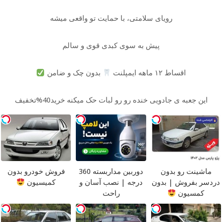
رویای سلامتی، با حمایت تو واقعی میشه
پیش به سوی کبدی قوی و سالم
اقساط ۱۲ ماهه ایمپلنت
بدون چک و ضامن
این جعبه ی جادویی خنده رو رو لبات حک میکنه خرید40%تخفیف
ماشینت رو بدون
دوربین مداربسته 360
فروش خودرو بدون
دردسر بفروش | بدون
درجه | نصب آسان و
کمیسیون
کمسیون
راحت