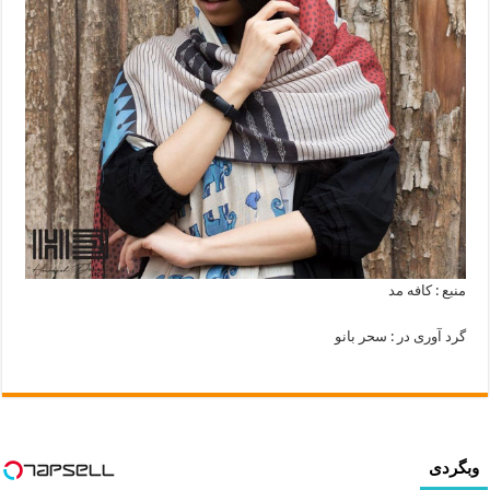
منبع : کافه مد
گرد آوری در : سحر بانو
وبگردی