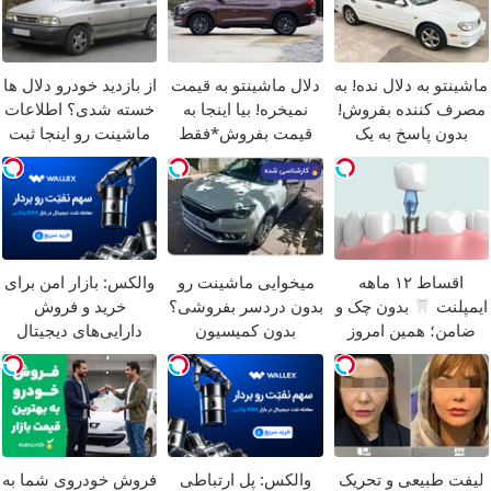
ماشینتو به دلال نده! به
دلال ماشینتو به قیمت
از بازدید خودرو دلال ها
مصرف کننده بفروش!
نمیخره! بیا اینجا به
خسته شدی؟ اطلاعات
بدون پاسخ به یک
قیمت بفروش*فقط
ماشینت رو اینجا ثبت
تماس
خریدار واقعی*
کن
اقساط ۱۲ ماهه
میخوایی ماشینت رو
والکس: بازار امن برای
ایمپلنت
بدون چک و
بدون دردسر بفروشی؟
خرید و فروش
ضامن؛ همین امروز
بدون کمیسیون
دارایی‌های دیجیتال
اقدام کن
لیفت طبیعی و تحریک
والکس: پل ارتباطی
فروش خودروی شما به