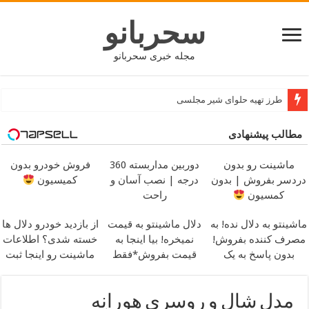
سحربانو
مجله خبری سحربانو
طرز تهیه حلوای شیر مجلسی
مطالب پیشنهادی
ماشینت رو بدون
دوربین مداربسته 360
فروش خودرو بدون
دردسر بفروش | بدون
درجه | نصب آسان و
کمیسیون
کمسیون
راحت
ماشینتو به دلال نده! به
دلال ماشینتو به قیمت
از بازدید خودرو دلال ها
مصرف کننده بفروش!
نمیخره! بیا اینجا به
خسته شدی؟ اطلاعات
بدون پاسخ به یک
قیمت بفروش*فقط
ماشینت رو اینجا ثبت
تماس
خریدار واقعی*
کن
مدل شال و روسری هورانِه