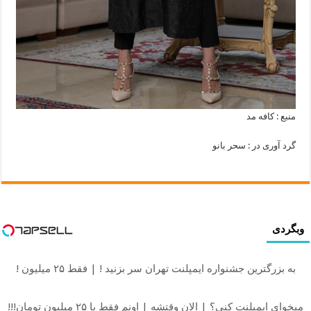
منبع : کافه مد
گرد آوری در : سحر بانو
وبگردی
به بزرگترین جشنواره ایمپلنت تهران سر بزنید ! | فقط ۲۵ میلیون !
میخوای ایمپلنت کنی؟ | الان وقتشه | اونم فقط با ۲۵ میلیون تومان!!!