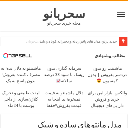
سحربانو
مجله خبری سحربانو
بهترین کسب و کار و شغل های نیمه وقت مناسب دانشجویان
مطالب پیشنهادی
ماشینت رو بدون
سرمایه گذاری بدون
ماشینتو به دلال نده! به
دردسر بفروش | بدون
ریسک با سود 38 درصد
مصرف کننده بفروش!
کمسیون
سالانه
بدون پاسخ به یک
تماس
والکس: بازار امن برای
دلال ماشینتو به قیمت
لیفت طبیعی و تحریک
خرید و فروش
نمیخره! بیا اینجا به
کلاژن‌سازی از داخل
دارایی‌های دیجیتال
قیمت بفروش*فقط
پوست با 24ماه
خریدار واقعی*
ماندگاری
جوان شو
مدل مانتوهای ساده و شیک