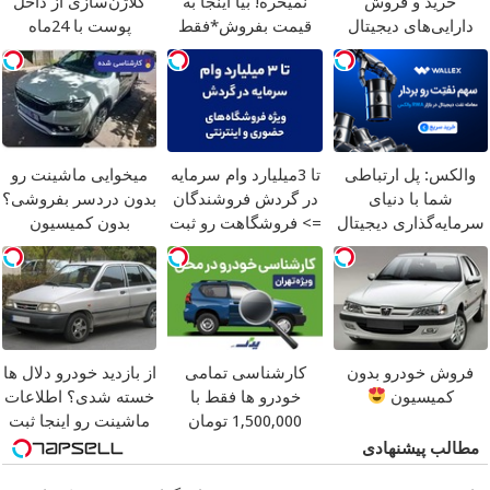
خرید و فروش
نمیخره! بیا اینجا به
کلاژن‌سازی از داخل
دارایی‌های دیجیتال
قیمت بفروش*فقط
پوست با 24ماه
خریدار واقعی*
ماندگاری
جوان شو
والکس: پل ارتباطی
تا 3میلیارد وام سرمایه
میخوایی ماشینت رو
شما با دنیای
در گردش فروشندگان
بدون دردسر بفروشی؟
سرمایه‌گذاری دیجیتال
=> فروشگاهت رو ثبت
بدون کمیسیون
کن
فروش خودرو بدون
کارشناسی تمامی
از بازدید خودرو دلال ها
کمیسیون
خودرو ها فقط با
خسته شدی؟ اطلاعات
1,500,000 تومان
ماشینت رو اینجا ثبت
کن
مطالب پیشنهادی