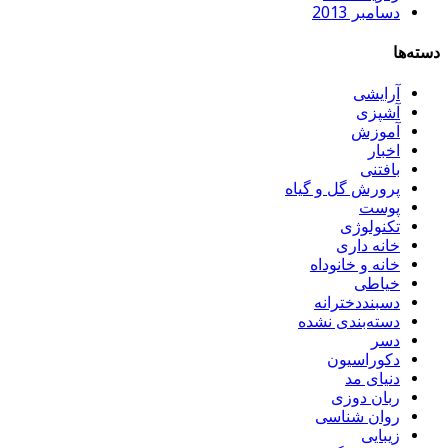
دسامبر 2013
دسته‌ها
آرایشی
آشپزی
آموزش
اخبار
بافتنی
پرورش گل و گیاه
پوست
تکنولوژی
خانه داری
خانه و خانوداه
خیاطی
دسبنددخترانه
دسته‌بندی نشده
دسر
دکوراسیون
دنیای مد
ربان دوزی
روان شناسی
زیبایی