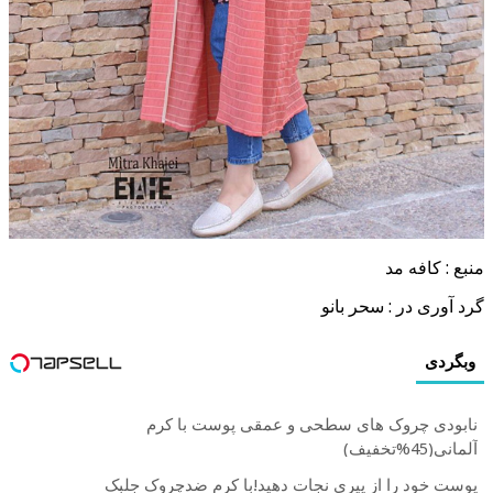
منبع : کافه مد
گرد آوری در : سحر بانو
وبگردی
نابودی چروک های سطحی و عمقی پوست با کرم
آلمانی(45%تخفیف)
پوست خود را از پیری نجات دهید!با کرم ضدچروک جلبک