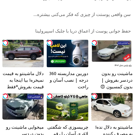
سن واقعی پوستت از چیزی که فکر می‌کنی بیشتره...
حفظ جوانی پوست از اعماق دریا با جلبک اسپیرولینا
ماشینت رو بدون
دوربین مداربسته 360
دلال ماشینتو به قیمت
دردسر بفروش |
درجه | نصب آسان و
نمیخره! بیا اینجا به
بدون کمسیون 😍
راحت
قیمت بفروش*فقط
خریدار واقعی*
ماشینتو به دلال نده!
چربیسوزی که شگفتی
میخوایی ماشینت رو
به مصرف کننده
لاغری آسان را رقم
بدون دردسر