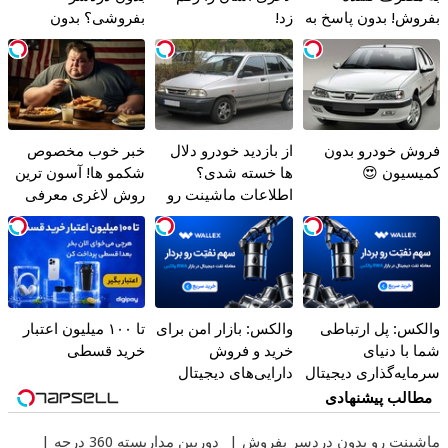
بفروش! بدون پاسخ به
زد!
بفروشی؟ بدون
یک تماس
کمیسیون
فروش خودرو بدون
از بازدید خودرو دلال
خبر خوب مخصوص
کمیسیون 😍
ها خسته شدی؟
شکمو ها! آسون ترین
اطلاعات ماشینت رو
روش لاغری معرفی
اینجا ثبت کن
شد
والکس: پل ارتباطی
والکس: بازار امن برای
تا ۱۰۰ میلیون اعتبار
شما با دنیای
خرید و فروش
خرید قسطی
سرمایه‌گذاری دیجیتال
دارایی‌های دیجیتال
مطالب پیشنهادی
ماشینت رو بدون دردسر بفروش |
دوربین مداربسته 360 درجه |