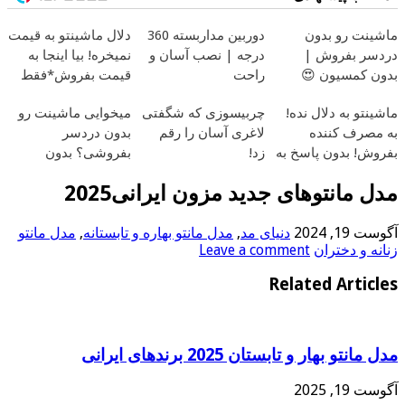
ماشینت رو بدون
دوربین مداربسته 360
دلال ماشینتو به قیمت
دردسر بفروش |
درجه | نصب آسان و
نمیخره! بیا اینجا به
بدون کمسیون 😍
راحت
قیمت بفروش*فقط
خریدار واقعی*
ماشینتو به دلال نده!
چربیسوزی که شگفتی
میخوایی ماشینت رو
به مصرف کننده
لاغری آسان را رقم
بدون دردسر
بفروش! بدون پاسخ به
زد!
بفروشی؟ بدون
یک تماس
کمیسیون
مدل مانتوهای جدید مزون ایرانی2025
آگوست 19, 2024
دنیای مد
,
مدل مانتو بهاره و تابستانه
,
مدل مانتو
زنانه و دختران
Leave a comment
Related Articles
مدل مانتو بهار و تابستان 2025 برندهای ایرانی
آگوست 19, 2025