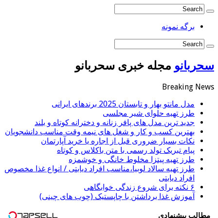
برگه نمونه
سحربانو
مجله خبری سحربانو
Breaking News
مدل مانتو بهار و تابستان 2025 برندهای ایرانی
طرز تهیه حلوای شیر مجلسی
جدید ترین مدل های پافر زنانه و دخترانه کوتاه و بلند
بهترین کسب و کار و شغل های نیمه وقت مناسب دانشجویان
نکات بسیار ضروری قبل از اجاره یا خرید آپارتمان
پیام تبریک تولد رسمی با متن باکلاس و کوتاه
طرز تهیه پیتزا مخلوط خانگی و خوشمزه
طرز تهیه سالاد لوبیا،مناسب افراد دیابتی / انواع غذا مخصوص
افراد دیابتی
۶ نکته برای شروع زندگی خوابگاهی
آموزش غذا برداشتن با چاپستیک (چوب های چینی)
مطالب پیشنهادی