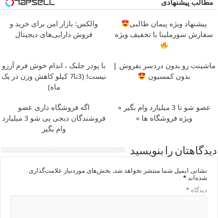
کن
همین الان ببین
مطالب پیشنهادی
پیشنهاد ویژه پیمان طالبی
والکس: بازار امن برای خرید و
سفارش سورملینا با تخفیف ویژه
فروش دارایی‌های دیجیتال
ماشینت رو بدون دردسر بفروش |
با پودر جلبک ، اندام خوش فرم آرزو
بدون کمسیون
نیست! (3تا7 کیلو کاهش وزن در یک
ماه)
عضو شو تا 3 میلیارد وام بگیر «
اگه فروشگاه داری عضو
ویژه فروشگاه ها »
فروشندگان دیجی پی شو 3 میلیارد
وام بگیر
دیدگاهتان را بنویسید
نشانی ایمیل شما منتشر نخواهد شد.
بخش‌های موردنیاز علامت‌گذاری
شده‌اند
*
دیدگاه
*