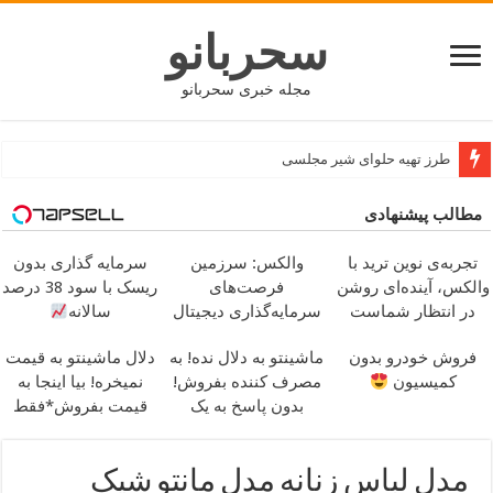
سحربانو
مجله خبری سحربانو
جدید ترین مدل های پافر زنانه و دخترانه کوتاه و بلند
مطالب پیشنهادی
تجربه‌ی نوین ترید با
والکس: سرزمین
سرمایه گذاری بدون
والکس، آینده‌ای روشن
فرصت‌های
ریسک با سود 38 درصد
در انتظار شماست
سرمایه‌گذاری دیجیتال
سالانه
شما
فروش خودرو بدون
ماشینتو به دلال نده! به
دلال ماشینتو به قیمت
کمیسیون
مصرف کننده بفروش!
نمیخره! بیا اینجا به
بدون پاسخ به یک
قیمت بفروش*فقط
تماس
خریدار واقعی*
مدل لباس زنانه مدل مانتو شیک