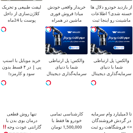
از بازدید خودرو دلال ها
خریدار واقعی خودش
لیفت طبیعی و تحریک
خسته شدی؟ اطلاعات
میاد! فروش فوری
کلاژن‌سازی از داخل
ماشینت رو اینجا ثبت
ماشین در همراه
پوست با 24ماه
کن
مکانیک
ماندگاری
جوان شو
والکس: پل ارتباطی
والکس: پل ارتباطی
خرید موبایل با اسنپ
شما با دنیای
شما با دنیای
پی | در ۴ قسط بدون
سرمایه‌گذاری دیجیتال
سرمایه‌گذاری دیجیتال
سود و کارمزد!
تا 3میلیارد وام سرمایه
کارشناسی تمامی
تنها روش قطعی
در گردش فروشندگان
خودرو ها فقط با
درمان بوی بدن با
=> فروشگاهت رو ثبت
1,500,000 تومان
گارانتی عودت وجه