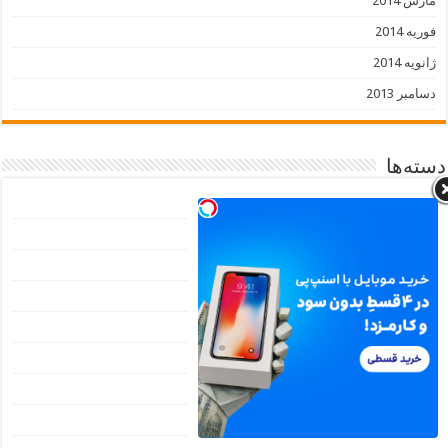
مارس 2014
فوریه 2014
ژانویه 2014
دسامبر 2013
دسته‌ها
آرایشی
آشپزی
آموزش
اخبار
بافتنی
پرورش گل و گیاه
پوست
تکنولوژی