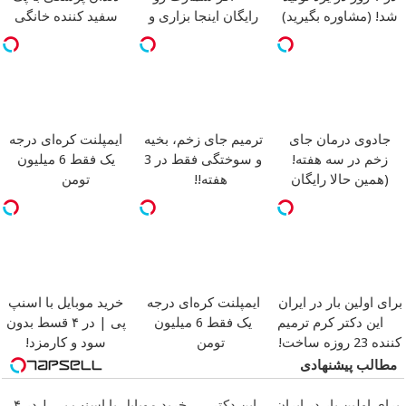
شد! (مشاوره بگیرید)
رایگان اینجا بزاری و
سفید کننده خانگی
مشاوره بگیری
جادوی درمان جای
ترمیم جای زخم، بخیه
ایمپلنت کره‌ای درجه
زخم در سه هفته!
و سوختگی فقط در 3
یک فقط 6 میلیون
(همین حالا رایگان
هفته!!
تومن
صحبت کنید)
برای اولین بار در ایران
ایمپلنت کره‌ای درجه
خرید موبایل با اسنپ
این دکتر کرم ترمیم
یک فقط 6 میلیون
پی | در ۴ قسط بدون
کننده 23 روزه ساخت!
تومن
سود و کارمزد!
مطالب پیشنهادی
برای اولین بار در ایران
این دکتر
خرید موبایل با اسنپ پی | در ۴