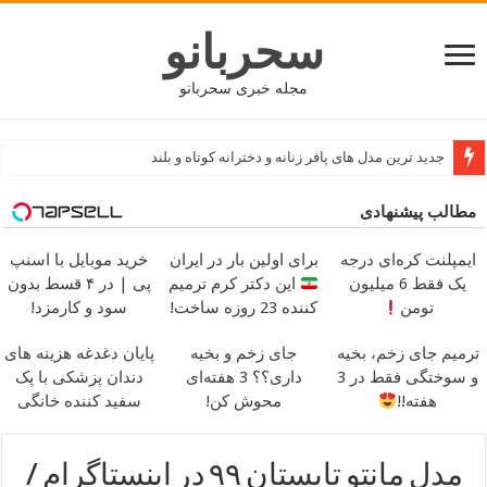
سحربانو
مجله خبری سحربانو
بهترین کسب و کار و شغل های نیمه وقت مناسب دانشجویان
مطالب پیشنهادی
ایمپلنت کره‌ای درجه
برای اولین بار در ایران
خرید موبایل با اسنپ
یک فقط 6 میلیون
این دکتر کرم ترمیم
پی | در ۴ قسط بدون
تومن
کننده 23 روزه ساخت!
سود و کارمزد!
ترمیم جای زخم، بخیه
جای زخم و بخیه
پایان دغدغه هزینه های
و سوختگی فقط در 3
داری؟؟ 3 هفته‌ای
دندان پزشکی با پک
هفته!!
محوش کن!
سفید کننده خانگی
مدل مانتو تابستان ۹۹ در اینستاگرام /