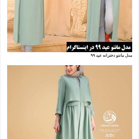
مدل مانتو دخترانه عید ۹۹