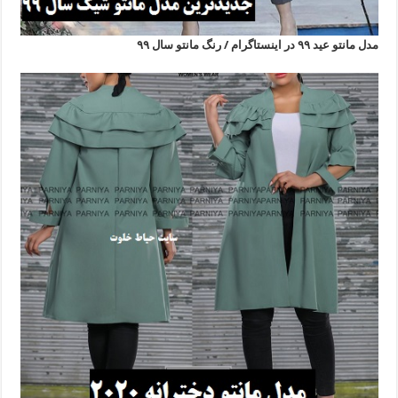
مدل مانتو عید ۹۹ در اینستاگرام / رنگ مانتو سال ۹۹