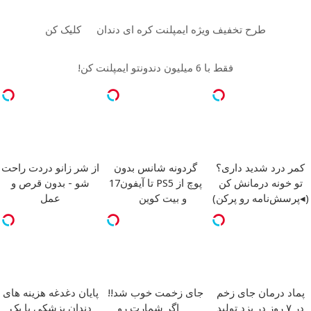
طرح تخفیف ویژه ایمپلنت کره ای دندان
کلیک کن
فقط با 6 میلیون دندونتو ایمپلنت کن!
کمر درد شدید داری؟
گردونه شانس بدون
از شر زانو دردت راحت
تو خونه درمانش کن
پوچ از PS5 تا آیفون17
شو - بدون قرص و
(◂پرسش‌نامه رو پرکن)
و بیت کوین
عمل
پماد درمان جای زخم
جای زخمت خوب شد!!
پایان دغدغه هزینه های
در ۷ روز در یزد تولید
اگر شمارت رو
دندان پزشکی با پک