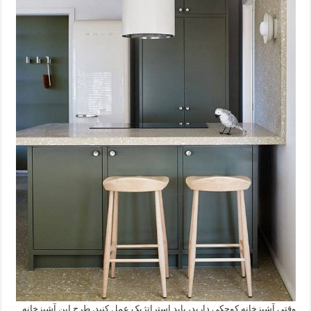
وقتی آشپزخانه کوچکی دارید، باید استراتژیک عمل کنید. طرح این آشپزخانه