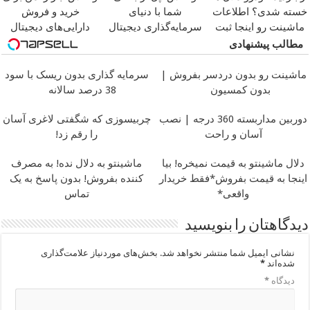
خسته شدی؟ اطلاعات
شما با دنیای
خرید و فروش
ماشینت رو اینجا ثبت
سرمایه‌گذاری دیجیتال
دارایی‌های دیجیتال
کن
مطالب پیشنهادی
ماشینت رو بدون دردسر بفروش |
سرمایه گذاری بدون ریسک با سود
بدون کمسیون
38 درصد سالانه
دوربین مداربسته 360 درجه | نصب
چربیسوزی که شگفتی لاغری آسان
آسان و راحت
را رقم زد!
دلال ماشینتو به قیمت نمیخره! بیا
ماشینتو به دلال نده! به مصرف
اینجا به قیمت بفروش*فقط خریدار
کننده بفروش! بدون پاسخ به یک
واقعی*
تماس
دیدگاهتان را بنویسید
نشانی ایمیل شما منتشر نخواهد شد.
بخش‌های موردنیاز علامت‌گذاری
شده‌اند
*
دیدگاه
*