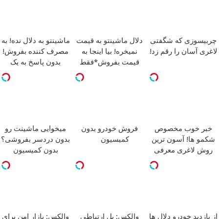
چربیسوزی که شگفتی
دلال ماشینتو به قیمت
ماشینتو به دلال نده! به
لاغری آسان را رقم زد!
نمیخره! بیا اینجا به
مصرف کننده بفروش!
قیمت بفروش*فقط
بدون پاسخ به یک
خریدار واقعی*
تماس
خبر خوب مخصوص
فروش خودرو بدون
میخوایی ماشینت رو
شکمو ها! آسون ترین
کمیسیون
بدون دردسر بفروشی؟
روش لاغری معرفی
بدون کمیسیون
شد
از بازدید خودرو دلال ها
والکس: پل ارتباطی
والکس: بازار امن برای