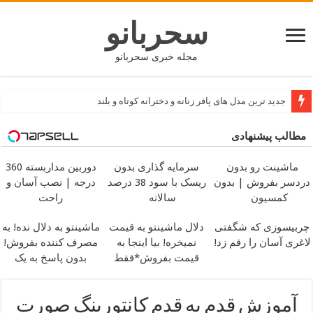
سحربانو
مجله خبری سحربانو
جدید ترین مدل های پافر زنانه و دخترانه کوتاه و بلند
مطالب پیشنهادی
ماشینت رو بدون
سرمایه گذاری بدون
دوربین مداربسته 360
دردسر بفروش | بدون
ریسک با سود 38 درصد
درجه | نصب آسان و
کمسیون
سالانه
راحت
چربیسوزی که شگفتی
دلال ماشینتو به قیمت
ماشینتو به دلال نده! به
لاغری آسان را رقم زد!
نمیخره! بیا اینجا به
مصرف کننده بفروش!
قیمت بفروش*فقط
بدون پاسخ به یک
خریدار واقعی*
تماس
آموزش قدم به قدم کانتورینگ صورت