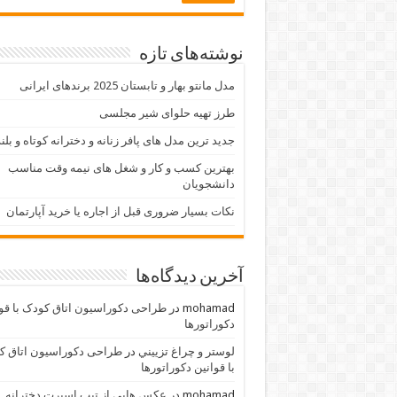
نوشته‌های تازه
مدل مانتو بهار و تابستان 2025 برندهای ایرانی
طرز تهیه حلوای شیر مجلسی
جدید ترین مدل های پافر زنانه و دخترانه کوتاه و بلن
بهترین کسب و کار و شغل های نیمه وقت مناسب
دانشجویان
نکات بسیار ضروری قبل از اجاره یا خرید آپارتمان
آخرین دیدگاه‌ها
mohamad
در
طراحی دکوراسیون اتاق کودک با قو
دکوراتورها
لوستر و چراغ تزييني
در
طراحی دکوراسیون اتاق ک
با قوانین دکوراتورها
mohamad
در
عکس هایی از تیپ اسپرت دخترانه