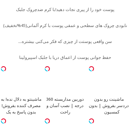
پوست خود را از پیری نجات دهید!با کرم ضدچروک جلبک
نابودی چروک های سطحی و عمقی پوست با کرم آلمانی(45%تخفیف)
سن واقعی پوستت از چیزی که فکر می‌کنی بیشتره...
حفظ جوانی پوست از اعماق دریا با جلبک اسپیرولینا
ماشینت رو بدون
دوربین مداربسته 360
ماشینتو به دلال نده! به
دردسر بفروش | بدون
درجه | نصب آسان و
مصرف کننده بفروش!
کمسیون
راحت
بدون پاسخ به یک
تماس