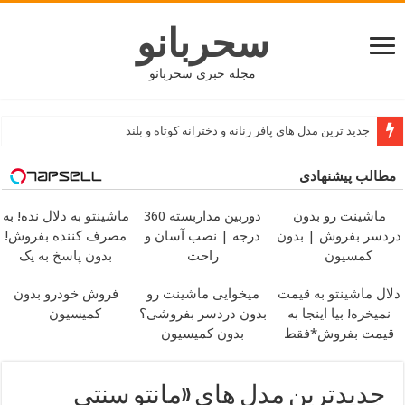
سحربانو
مجله خبری سحربانو
جدید ترین مدل های پافر زنانه و دخترانه کوتاه و بلند
مطالب پیشنهادی
ماشینت رو بدون
دوربین مداربسته 360
ماشینتو به دلال نده! به
دردسر بفروش | بدون
درجه | نصب آسان و
مصرف کننده بفروش!
کمسیون
راحت
بدون پاسخ به یک
تماس
دلال ماشینتو به قیمت
میخوایی ماشینت رو
فروش خودرو بدون
نمیخره! بیا اینجا به
بدون دردسر بفروشی؟
کمیسیون
قیمت بفروش*فقط
بدون کمیسیون
خریدار واقعی*
جدیدترین مدل های «مانتو سنتی