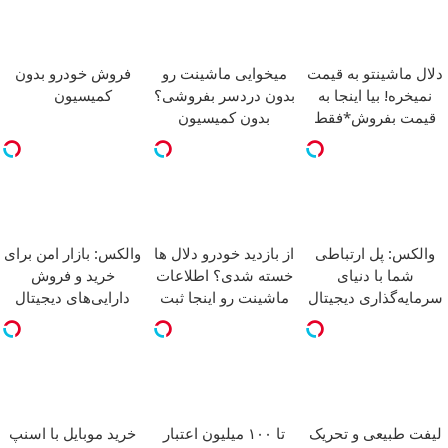
دلال ماشینتو به قیمت
میخوایی ماشینت رو
فروش خودرو بدون
نمیخره! بیا اینجا به
بدون دردسر بفروشی؟
کمیسیون
قیمت بفروش*فقط
بدون کمیسیون
خریدار واقعی*
والکس: پل ارتباطی
از بازدید خودرو دلال ها
والکس: بازار امن برای
شما با دنیای
خسته شدی؟ اطلاعات
خرید و فروش
سرمایه‌گذاری دیجیتال
ماشینت رو اینجا ثبت
دارایی‌های دیجیتال
کن
لیفت طبیعی و تحریک
تا ۱۰۰ میلیون اعتبار
خرید موبایل با اسنپ