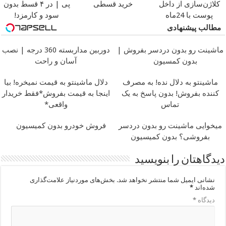
کلاژن‌سازی از داخل
خرید قسطی
پی | در ۴ قسط بدون
پوست با 24ماه
سود و کارمزد!
ماندگاری
جوان شو
مطالب پیشنهادی
ماشینت رو بدون دردسر بفروش |
دوربین مداربسته 360 درجه | نصب
بدون کمسیون
آسان و راحت
ماشینتو به دلال نده! به مصرف
دلال ماشینتو به قیمت نمیخره! بیا
کننده بفروش! بدون پاسخ به یک
اینجا به قیمت بفروش*فقط خریدار
تماس
واقعی*
میخوایی ماشینت رو بدون دردسر
فروش خودرو بدون کمیسیون
بفروشی؟ بدون کمیسیون
دیدگاهتان را بنویسید
نشانی ایمیل شما منتشر نخواهد شد.
بخش‌های موردنیاز علامت‌گذاری
شده‌اند
*
دیدگاه
*