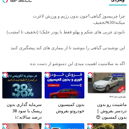
چرا چربیسوز گیاهی؟چون بدون رژیم و ورزش لاغرت
میکنه!30%تخفیف
نابودی چربی های شکم و پهلو فقط با پودر جلبک! (تخفیف تا امشب)
این نوشیدنی گیاهی را بنوشید تا از بیماری های کبد پیشگیری کنید
اگه به سلامتیت اهمیت میدی این دمنوشو از دست نده
ماشینت رو بدون
بدون کمیسیون
سرمایه گذاری بدون
دردسر بفروش |
خودروتو بفروش
ریسک با سود 38
بدون کمسیون 😍
درصد سالانه📈