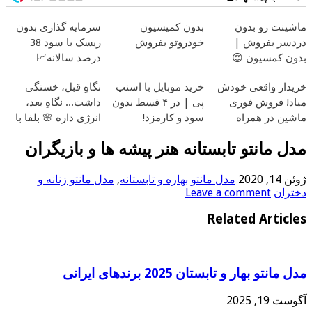
ماشینت رو بدون
بدون کمیسیون
سرمایه گذاری بدون
دردسر بفروش |
خودروتو بفروش
ریسک با سود 38
بدون کمسیون 😍
درصد سالانه📈
خریدار واقعی خودش
خرید موبایل با اسنپ
نگاهِ قبل، خستگی
میاد! فروش فوری
پی | در ۴ قسط بدون
داشت... نگاهِ بعد،
ماشین در همراه
سود و کارمزد!
انرژی داره 🌸 بلفا با
مکانیک
25% تخفیف
مدل مانتو تابستانه هنر پیشه ها و بازیگران
ژوئن 14, 2020
مدل مانتو بهاره و تابستانه
,
مدل مانتو زنانه و
دختران
Leave a comment
Related Articles
مدل مانتو بهار و تابستان 2025 برندهای ایرانی
آگوست 19, 2025