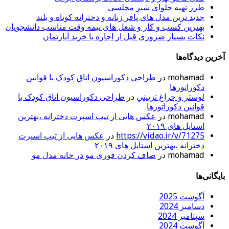
طرز تهیه حلوای شیر مجلسی
جدید ترین مدل های پافر زنانه و دخترانه کوتاه و بلند
بهترین کسب و کار و شغل های نیمه وقت مناسب دانشجویان
نکات بسیار ضروری قبل از اجاره یا خرید آپارتمان
آخرین دیدگاه‌ها
mohamad
در
طراحی دکوراسیون اتاق کودک با قوانین
دکوراتورها
لوستر و چراغ تزييني
در
طراحی دکوراسیون اتاق کودک با
قوانین دکوراتورها
mohamad
در
عکس هایی از تیپ اسپرت دخترانه ،بهترین
استایل های ۲۰۱۹
https://vidao.ir/v/71275
در
عکس هایی از تیپ اسپرت
دخترانه ،بهترین استایل های ۲۰۱۹
mohamad
در
صاف کردن فوری مو در خانه مدل مو
بایگانی‌ها
آگوست 2025
دسامبر 2024
سپتامبر 2024
آگوست 2024