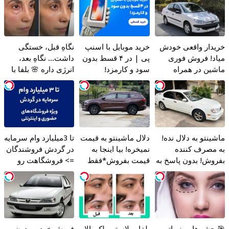
خریدار واقعی خودش
خرید موبایل با اسنپ
نگاهِ قبل، خستگی
میاد! فروش فوری
پی | در ۴ قسط بدون
داشت... نگاهِ بعد،
ماشین در همراه
سود و کارمزد!
انرژی داره 🌸 بلفا با
مکانیک
25% تخفیف
ماشینتو به دلال نده!
دلال ماشینتو به قیمت
تا 3میلیارد وام سرمایه
به مصرف کننده
نمیخره! بیا اینجا به
در گردش فروشندگان
بفروش! بدون پاسخ به
قیمت بفروش*فقط
=> فروشگاهت رو
یک تماس
خریدار واقعی*
ثبت کن
🎯 چشم‌هایی زیباتر،
بلفاروپلاستی پلک بالا
فروش خودرو بدون