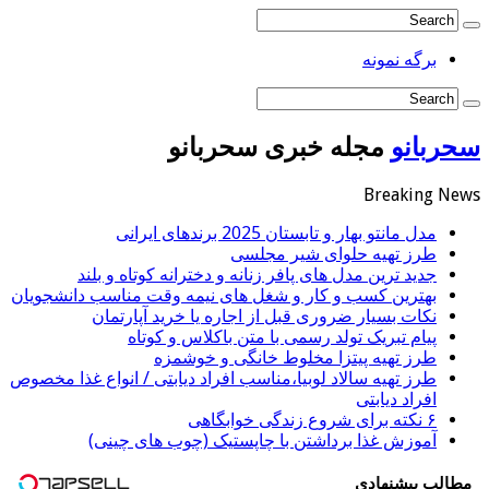
برگه نمونه
سحربانو
مجله خبری سحربانو
Breaking News
مدل مانتو بهار و تابستان 2025 برندهای ایرانی
طرز تهیه حلوای شیر مجلسی
جدید ترین مدل های پافر زنانه و دخترانه کوتاه و بلند
بهترین کسب و کار و شغل های نیمه وقت مناسب دانشجویان
نکات بسیار ضروری قبل از اجاره یا خرید آپارتمان
پیام تبریک تولد رسمی با متن باکلاس و کوتاه
طرز تهیه پیتزا مخلوط خانگی و خوشمزه
طرز تهیه سالاد لوبیا،مناسب افراد دیابتی / انواع غذا مخصوص
افراد دیابتی
۶ نکته برای شروع زندگی خوابگاهی
آموزش غذا برداشتن با چاپستیک (چوب های چینی)
مطالب پیشنهادی