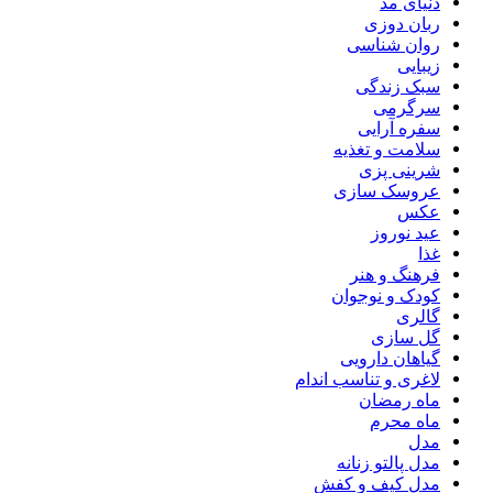
دنیای مد
ربان دوزی
روان شناسی
زیبایی
سبک زندگی
سرگرمی
سفره آرایی
سلامت و تغذیه
شرینی پزی
عروسک سازی
عکس
عید نوروز
غذا
فرهنگ و هنر
کودک و نوجوان
گالری
گل سازی
گیاهان دارویی
لاغری و تناسب اندام
ماه رمضان
ماه محرم
مدل
مدل پالتو زنانه
مدل کیف و کفش