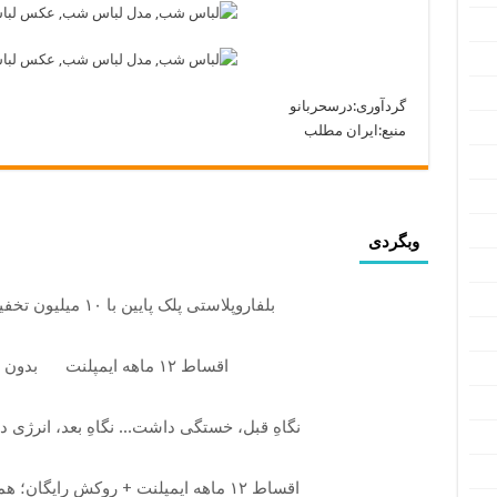
گردآوری:درسحربانو
منبع:ایران مطلب
وبگردی
بلفاروپلاستی پلک پایین با ۱۰ میلیون تخفیف فقط 3۵ میلیون
اقساط ۱۲ ماهه ایمپلنت
بدون 
نگاهِ قبل، خستگی داشت... نگاهِ بعد، انرژی د
اقساط ۱۲ ماهه ایمپلنت + روکش رایگان؛ همین امروز نوبت بگیر