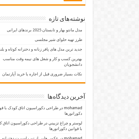
نوشته‌های تازه
مدل مانتو بهار و تابستان 2025 برندهای ایرانی
طرز تهیه حلوای شیر مجلسی
جدید ترین مدل های پافر زنانه و دخترانه کوتاه و بلن
بهترین کسب و کار و شغل های نیمه وقت مناسب
دانشجویان
نکات بسیار ضروری قبل از اجاره یا خرید آپارتمان
آخرین دیدگاه‌ها
mohamad
در
طراحی دکوراسیون اتاق کودک با قو
دکوراتورها
لوستر و چراغ تزييني
در
طراحی دکوراسیون اتاق ک
با قوانین دکوراتورها
mohamad
در
عکس هایی از تیپ اسپرت دخترانه