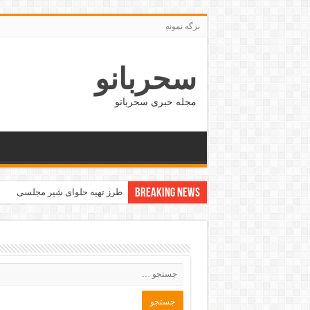
برگه نمونه
سحربانو
مجله خبری سحربانو
Breaking News
جدید ترین مدل های پافر زنانه و دخت