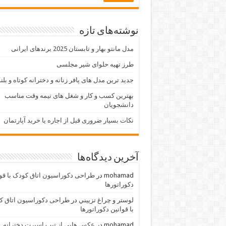
نوشته‌های تازه
مدل مانتو بهار و تابستان 2025 برندهای ایرانی
طرز تهیه حلوای شیر مجلسی
جدید ترین مدل های پافر زنانه و دخترانه کوتاه و بلن
بهترین کسب و کار و شغل های نیمه وقت مناسب
دانشجویان
نکات بسیار ضروری قبل از اجاره یا خرید آپارتمان
آخرین دیدگاه‌ها
mohamad
در
طراحی دکوراسیون اتاق کودک با قو
دکوراتورها
لوستر و چراغ تزييني
در
طراحی دکوراسیون اتاق ک
با قوانین دکوراتورها
mohamad
در
عکس هایی از تیپ اسپرت دخترانه