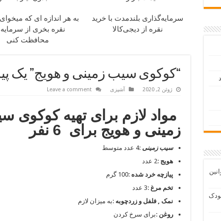
سرمایه‌گذاری بلندمدت با خرید
به هر اندازه ای که میخوای
نقره از دیجی‌کالا
نقره بخری از سرمایه
محافظت کنی
“کوکوی سیب زمینی و هویج” یک پی
د
ژوئن 2, 2020
آشپزی
Leave a comment
مواد لازم برای تهیه کوکوی س
زمینی و هویج برای 6 نفر
سیب زمینی
:4 عدد متوسط
هویج
:2 عدد
انین
پیازچه خرد شده
:100 گرم
تخم مرغ
:3 عدد
ودک
نمک , فلفل و زردچوبه
:به میزان لازم
روغن
:برای سرخ کردن