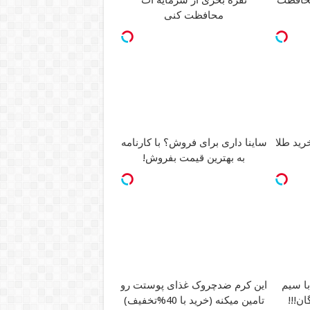
محافظت کنی
رید طلا
ساینا داری برای فروش؟ با کارنامه
به بهترین قیمت بفروش!
ش ویژه اینترنت LTE با سیم
این کرم ضدچروک غذای پوستت رو
ن!!!
تامین میکنه (خرید با 40%تخفیف)