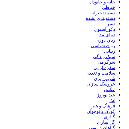
خانه و خانوداه
خیاطی
دسبنددخترانه
دسته‌بندی نشده
دسر
دکوراسیون
دنیای مد
ربان دوزی
روان شناسی
زیبایی
سبک زندگی
سرگرمی
سفره آرایی
سلامت و تغذیه
شرینی پزی
عروسک سازی
عکس
عید نوروز
غذا
فرهنگ و هنر
کودک و نوجوان
گالری
گل سازی
گیاهان دارویی