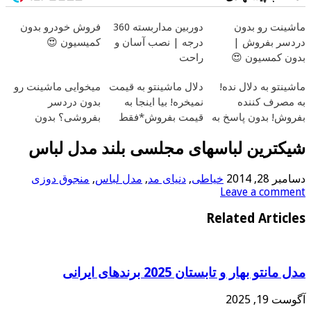
ماشینت رو بدون
دوربین مداربسته 360
فروش خودرو بدون
دردسر بفروش |
درجه | نصب آسان و
کمیسیون 😍
بدون کمسیون 😍
راحت
ماشینتو به دلال نده!
دلال ماشینتو به قیمت
میخوایی ماشینت رو
به مصرف کننده
نمیخره! بیا اینجا به
بدون دردسر
بفروش! بدون پاسخ به
قیمت بفروش*فقط
بفروشی؟ بدون
یک تماس
خریدار واقعی*
کمیسیون
شیکترین لباسهای مجلسی بلند مدل لباس
دسامبر 28, 2014
خیاطی
,
دنیای مد
,
مدل لباس
,
منجوق دوزی
Leave a comment
Related Articles
مدل مانتو بهار و تابستان 2025 برندهای ایرانی
آگوست 19, 2025