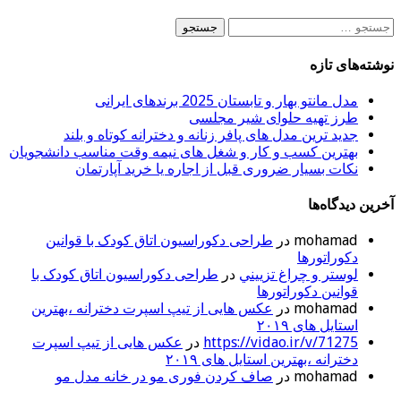
جستجو
برای:
نوشته‌های تازه
مدل مانتو بهار و تابستان 2025 برندهای ایرانی
طرز تهیه حلوای شیر مجلسی
جدید ترین مدل های پافر زنانه و دخترانه کوتاه و بلند
بهترین کسب و کار و شغل های نیمه وقت مناسب دانشجویان
نکات بسیار ضروری قبل از اجاره یا خرید آپارتمان
آخرین دیدگاه‌ها
mohamad
در
طراحی دکوراسیون اتاق کودک با قوانین
دکوراتورها
لوستر و چراغ تزييني
در
طراحی دکوراسیون اتاق کودک با
قوانین دکوراتورها
mohamad
در
عکس هایی از تیپ اسپرت دخترانه ،بهترین
استایل های ۲۰۱۹
https://vidao.ir/v/71275
در
عکس هایی از تیپ اسپرت
دخترانه ،بهترین استایل های ۲۰۱۹
mohamad
در
صاف کردن فوری مو در خانه مدل مو