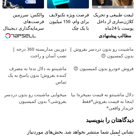
لیفت طبیعی و تحریک
فرصت ویژه تکنولایف
والکس: سرزمین
کلاژن‌سازی از داخل
برای وام، 150 میلیون
فرصت‌های
پوست با 24ماه
با یک چک
سرمایه‌گذاری دیجیتال
ماندگاری ✅ جوان شو
شما
مطالب پیشنهادی
ماشینت رو بدون دردسر بفروش |
دوربین مداربسته 360 درجه |
بدون کمسیون 😍
نصب آسان و راحت
فروش خودرو بدون کمیسیون 😍
ماشینتو به دلال نده! به مصرف
کننده بفروش! بدون پاسخ به یک
تماس
دلال ماشینتو به قیمت نمیخره! بیا
میخوایی ماشینت رو بدون دردسر
اینجا به قیمت بفروش*فقط
بفروشی؟ بدون کمیسیون
خریدار واقعی*
دیدگاهتان را بنویسید
نشانی ایمیل شما منتشر نخواهد شد.
بخش‌های موردنیاز