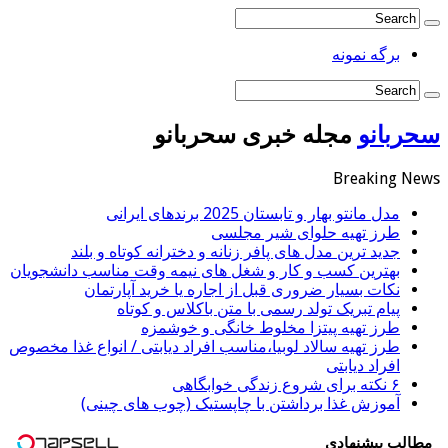
برگه نمونه
سحربانو
مجله خبری سحربانو
Breaking News
مدل مانتو بهار و تابستان 2025 برندهای ایرانی
طرز تهیه حلوای شیر مجلسی
جدید ترین مدل های پافر زنانه و دخترانه کوتاه و بلند
بهترین کسب و کار و شغل های نیمه وقت مناسب دانشجویان
نکات بسیار ضروری قبل از اجاره یا خرید آپارتمان
پیام تبریک تولد رسمی با متن باکلاس و کوتاه
طرز تهیه پیتزا مخلوط خانگی و خوشمزه
طرز تهیه سالاد لوبیا،مناسب افراد دیابتی / انواع غذا مخصوص
افراد دیابتی
۶ نکته برای شروع زندگی خوابگاهی
آموزش غذا برداشتن با چاپستیک (چوب های چینی)
مطالب پیشنهادی