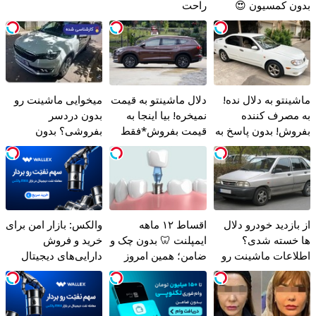
بدون کمسیون 😍
راحت
ماشینتو به دلال نده!
دلال ماشینتو به قیمت
میخوایی ماشینت رو
به مصرف کننده
نمیخره! بیا اینجا به
بدون دردسر
بفروش! بدون پاسخ به
قیمت بفروش*فقط
بفروشی؟ بدون
یک تماس
خریدار واقعی*
کمیسیون
از بازدید خودرو دلال
اقساط ۱۲ ماهه
والکس: بازار امن برای
ها خسته شدی؟
ایمپلنت 🦷 بدون چک و
خرید و فروش
اطلاعات ماشینت رو
ضامن؛ همین امروز
دارایی‌های دیجیتال
اینجا ثبت کن
اقدام کن ✅