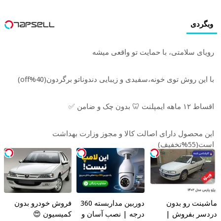
وبگردی
رویای سلامتی، با حمایت تو واقعی میشه
با این روش توی خونه،سفیدی و زیبایی دندوناتو برگردون(40%off)
اقساط ۱۲ ماهه ایمپلنت 🦷 بدون چک و ضامن ✅
این محصول دارای اصالت کالا و مجوز وزارت بهداشت
است(55%تخفیف)
ماشینت رو بدون
دوربین مداربسته 360
فروش خودرو بدون
دردسر بفروش |
درجه | نصب آسان و
کمیسیون 😍