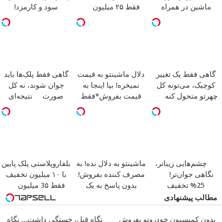
ماشین در همراه
فقط ۲۵ میلیون
سود و کارمزد!
مکانیک
گاهی فقط یک تغییر
دلال ماشینتو به قیمت
گاهی فقط پلک‌ها باید
کوچیک، می‌تونه کل
نمیخره! بیا اینجا به
جوان شوند، نه کل
چهرتو متحول کنه
قیمت بفروش*فقط
صورت
نتیجه‌ای
تغییر طبیعی
خریدار واقعی*
طبیعی
چشم‌هایی زیباتر،
ماشینتو به دلال نده! به
بلفاروپلاستی پلک پایین
نگاهی جوان‌تر!
مصرف کننده بفروش!
با ۱۰ میلیون تخفیف
25% تخفیف
بدون پاسخ به یک
فقط 3۵ میلیون
بلفاروپلاستی
تماس
مطالب پیشنهادی
بدون کمیسیون خودروتو بفروش
نگاهِ قبل، خستگی داشت... نگاهِ