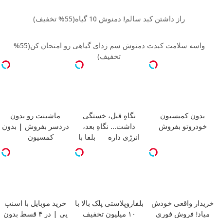
راز داشتن کبد سالم! دمنوش 10 گیاه(55% تخفیف)
واسه سلامت کبدت دمنوش سم زدای گیاهی رو امتحان کن(55%
تخفیف)
بدون کمیسیون
نگاهِ قبل، خستگی
ماشینت رو بدون
خودروتو بفروش
داشت... نگاهِ بعد،
دردسر بفروش | بدون
انرژی داره
بلفا با
کمسیون
25% تخفیف
خریدار واقعی خودش
بلفاروپلاستی پلک بالا با
خرید موبایل با اسنپ
میاد! فروش فوری
۱۰ میلیون تخفیف
پی | در ۴ قسط بدون