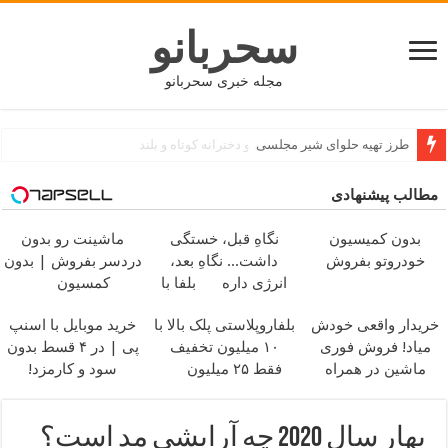
سحربانو
مجله خبری سحربانو
جدید ترین مدل های پافر زنانه و دخترانه کوتاه و بلند
مطالب پیشنهادی
بدون کمیسیون
نگاهِ قبل، خستگی
ماشینت رو بدون
خودروتو بفروش
داشت... نگاهِ بعد،
دردسر بفروش | بدون
انرژی داره
بلفا با
کمسیون
25% تخفیف
خریدار واقعی خودش
بلفاروپلاستی پلک بالا با
خرید موبایل با اسنپ
میاد! فروش فوری
۱۰ میلیون تخفیف
پی | در ۴ قسط بدون
ماشین در همراه
فقط ۲۵ میلیون
سود و کارمزد!
مکانیک
بهار سال 2020 چه آرایشی مد است؟