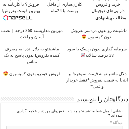
خرید و فروش
کلاژن‌سازی از داخل
فروش؟ با کارنامه به
دارایی‌های دیجیتال
پوست با 24ماه
بهترین قیمت بفروش!
ماندگاری
جوان شو
مطالب پیشنهادی
ماشینت رو بدون دردسر بفروش |
دوربین مداربسته 360 درجه | نصب
بدون کمسیون
آسان و راحت
سرمایه گذاری بدون ریسک با سود
ماشینتو به دلال نده! به مصرف
38 درصد سالانه
کننده بفروش! بدون پاسخ به یک
تماس
دلال ماشینتو به قیمت نمیخره! بیا
فروش خودرو بدون کمیسیون
اینجا به قیمت بفروش*فقط خریدار
واقعی*
دیدگاهتان را بنویسید
نشانی ایمیل شما منتشر نخواهد شد.
بخش‌های موردنیاز علامت‌گذاری
شده‌اند
*
دیدگاه
*