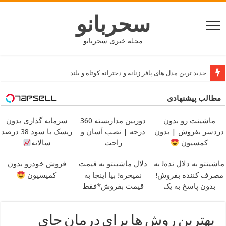
سحربانو
مجله خبری سحربانو
جدید ترین مدل های پافر زنانه و دخترانه کوتاه و بلند
مطالب پیشنهادی
ماشینت رو بدون
دوربین مداربسته 360
سرمایه گذاری بدون
دردسر بفروش | بدون
درجه | نصب آسان و
ریسک با سود 38 درصد
کمسیون
راحت
سالانه
ماشینتو به دلال نده! به
دلال ماشینتو به قیمت
فروش خودرو بدون
مصرف کننده بفروش!
نمیخره! بیا اینجا به
کمیسیون
بدون پاسخ به یک
قیمت بفروش*فقط
تماس
خریدار واقعی*
بهترین روش ها برای درمان جای