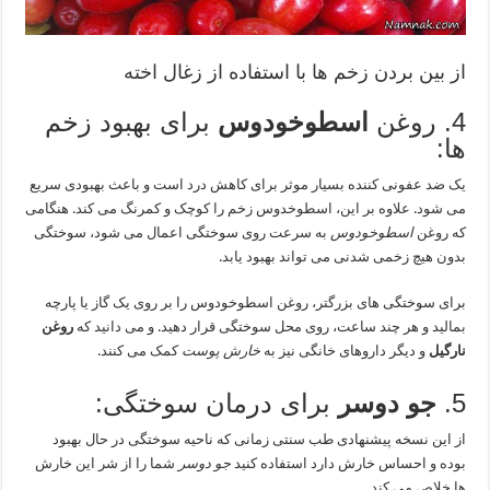
از بین بردن زخم ها با استفاده از زغال اخته
4. روغن
اسطوخودوس
برای بهبود زخم
ها:
یک ضد عفونی کننده بسیار موثر برای کاهش درد است و باعث بهبودی سریع
می شود. علاوه بر این، اسطوخدوس زخم را کوچک و کمرنگ می کند. هنگامی
که روغن
اسطوخودوس
به سرعت روی سوختگی اعمال می شود، سوختگی
بدون هیچ زخمی شدنی می تواند بهبود یابد.
برای سوختگی های بزرگتر، روغن اسطوخودوس را بر روی یک گاز یا پارچه
بمالید و هر چند ساعت، روی محل سوختگی قرار دهید. و می دانید که
روغن
نارگیل
و دیگر داروهای خانگی نیز به
خارش پوست
کمک می کنند.
5.
جو دوسر
برای درمان سوختگی:
از این نسخه پیشنهادی طب سنتی زمانی که ناحیه سوختگی در حال بهبود
بوده و احساس خارش دارد استفاده کنید
جو دوسر
شما را از شر این خارش
ها خلاص می کند.