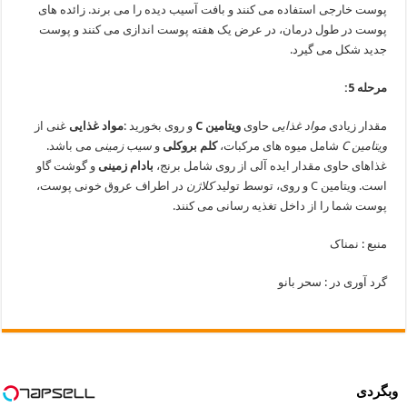
پوست خارجی استفاده می کنند و بافت آسیب دیده را می برند. زائده های
پوست در طول درمان، در عرض یک هفته پوست اندازی می کنند و پوست
جدید شکل می گیرد.
مرحله 5:
مقدار زیادی
مواد غذایی
حاوی
ویتامین C
و روی بخورید :
مواد غذایی
غنی از
ویتامین C
شامل میوه های مرکبات،
کلم بروکلی
و
سیب زمینی
می باشد.
غذاهای حاوی مقدار ایده آلی از روی شامل برنج،
بادام زمینی
و گوشت گاو
است. ویتامین C و روی، توسط تولید
کلاژن
در اطراف عروق خونی پوست،
پوست شما را از داخل تغذیه رسانی می کنند.
منبع : نمناک
گرد آوری در : سحر بانو
وبگردی