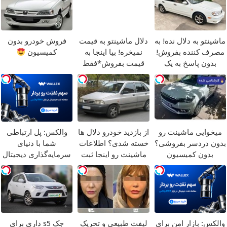
ماشینتو به دلال نده! به
دلال ماشینتو به قیمت
فروش خودرو بدون
مصرف کننده بفروش!
نمیخره! بیا اینجا به
کمیسیون
بدون پاسخ به یک
قیمت بفروش*فقط
تماس
خریدار واقعی*
میخوایی ماشینت رو
از بازدید خودرو دلال ها
والکس: پل ارتباطی
بدون دردسر بفروشی؟
خسته شدی؟ اطلاعات
شما با دنیای
بدون کمیسیون
ماشینت رو اینجا ثبت
سرمایه‌گذاری دیجیتال
کن
والکس: بازار امن برای
لیفت طبیعی و تحریک
جک s5 داری برای