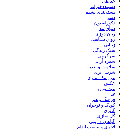
خیاطی
دسبنددخترانه
دسته‌بندی نشده
دسر
دکوراسیون
دنیای مد
ربان دوزی
روان شناسی
زیبایی
سبک زندگی
سرگرمی
سفره آرایی
سلامت و تغذیه
شرینی پزی
عروسک سازی
عکس
عید نوروز
غذا
فرهنگ و هنر
کودک و نوجوان
گالری
گل سازی
گیاهان دارویی
لاغری و تناسب اندام