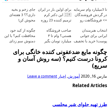
تا 3میلیارد وام سرمایه
برای اولین بار در ایران
جای زخم و بخیه
در گردش فروشندگان
🇮🇷 این دکتر کرم
داری؟؟ 3 هفته‌ای
=> فروشگاهت رو
ترمیم کننده 23 روزه
محوش کن!
ثبت کن
ساخت!
انتخاب هنرمندان
صاحب فروشگاه
چگونه از کبد خود
ایرانی برای جوانی
هستی؟ وام تا ۳
محافظت کنم؟ با این
پوست! خرید با تخفیف
میلیارد تومان بگیر
دمنوش سم زدای
ویژه
گیاهی
چگونه مایع ضدعفونی کننده خانگی برای
کرونا درست کنیم؟ (سه روش آسان و
سریع)
مارس 16, 2020
آموزش
,
اخبار
Leave a comment
Related Articles
طرز تهیه حلوای شیر مجلسی