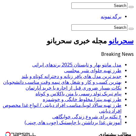
برگه نمونه
سحربانو
مجله خبری سحربانو
Breaking News
مدل مانتو بهار و تابستان 2025 برندهای ایرانی
طرز تهیه حلوای شیر مجلسی
جدید ترین مدل های پافر زنانه و دخترانه کوتاه و بلند
بهترین کسب و کار و شغل های نیمه وقت مناسب دانشجویان
نکات بسیار ضروری قبل از اجاره یا خرید آپارتمان
پیام تبریک تولد رسمی با متن باکلاس و کوتاه
طرز تهیه پیتزا مخلوط خانگی و خوشمزه
طرز تهیه سالاد لوبیا،مناسب افراد دیابتی / انواع غذا مخصوص
افراد دیابتی
۶ نکته برای شروع زندگی خوابگاهی
آموزش غذا برداشتن با چاپستیک (چوب های چینی)
مطالب پیشنهادی