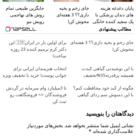
پایان دغدغه هزینه
جای زخم و بخیه
جایگزین طبیعی تمام
های دندان پزشکی با
داری؟؟ 3 هفته‌ای
روش های تهاجمی
پک سفید کننده خانگی
محوش کن!
رویش مو
مطالب پیشنهادی
جای زخم و بخیه داری؟؟ 3 هفته‌ای
برای اولین بار در ایران🇮🇷 این
محوش کن!
دکتر کرم ترمیم کننده 23 روزه
ساخت!
با این نوشیدنی گیاهی کبدت
انتخاب هنرمندان ایرانی برای
همیشه پرقدرته55%تخفیف
جوانی پوست! خرید با تخفیف ویژه
چگونه از کبد خود محافظت کنم؟
تا 3میلیارد وام سرمایه در گردش
با این دمنوش سم زدای گیاهی
فروشندگان => فروشگاهت رو
ثبت کن
دیدگاهتان را بنویسید
نشانی ایمیل شما منتشر نخواهد شد.
بخش‌های موردنیاز
علامت‌گذاری شده‌اند
*