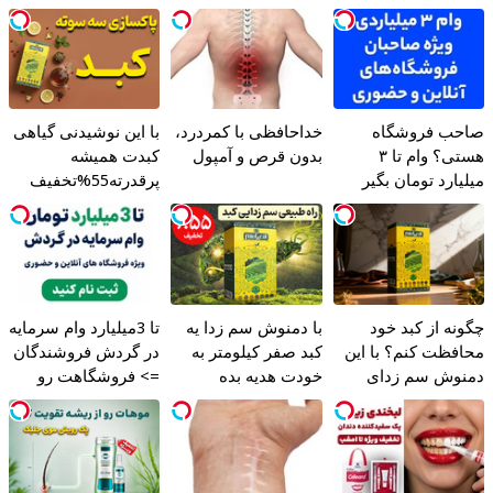
امشب)
ساخت!
صاحب فروشگاه
خداحافظی با کمردرد،
با این نوشیدنی گیاهی
هستی؟ وام تا ۳
بدون قرص و آمپول
کبدت همیشه
میلیارد تومان بگیر
پرقدرته55%تخفیف
چگونه از کبد خود
با دمنوش سم زدا یه
تا 3میلیارد وام سرمایه
محافظت کنم؟ با این
کبد صفر کیلومتر به
در گردش فروشندگان
دمنوش سم زدای
خودت هدیه بده
=> فروشگاهت رو
گیاهی
ثبت کن