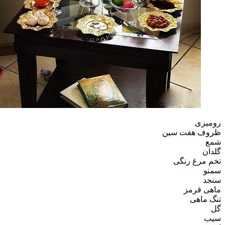
رومیزی
ظروف هفت سین
شمع
گلدان
تخم مرغ رنگی
سمنو
سنجد
ماهی قرمز
تنگ ماهی
گل
سیب