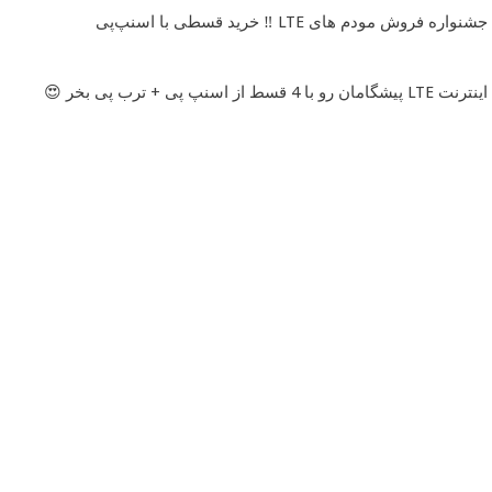
جشنواره فروش مودم های LTE ‼️ خرید قسطی با اسنپ‌پی
اینترنت LTE پیشگامان رو با 4 قسط از اسنپ پی + ترب پی بخر 😍