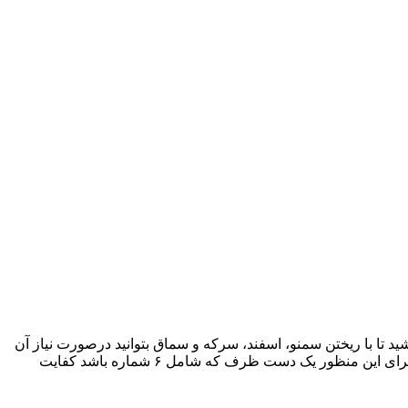
ا با ریختن سمنو، اسفند، سرکه و سماق بتوانید درصورت نیاز آن
ها را بشویید. بهتر است از ظروف سرامیکی، شیشه اي، چینی و سفالی لعابدار استفاده کنید. ظروف خام برای هفت سین پیشنهاد نمی‌شود. برای این منظور یک دست ظرف که شامل ۶ شماره باشد کفایت