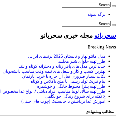
برگه نمونه
سحربانو
مجله خبری سحربانو
Breaking News
مدل مانتو بهار و تابستان 2025 برندهای ایرانی
طرز تهیه حلوای شیر مجلسی
جدید ترین مدل های پافر زنانه و دخترانه کوتاه و بلند
بهترین کسب و کار و شغل های نیمه وقت مناسب دانشجویان
نکات بسیار ضروری قبل از اجاره یا خرید آپارتمان
پیام تبریک تولد رسمی با متن باکلاس و کوتاه
طرز تهیه پیتزا مخلوط خانگی و خوشمزه
طرز تهیه سالاد لوبیا،مناسب افراد دیابتی / انواع غذا مخصوص اف
۶ نکته برای شروع زندگی خوابگاهی
آموزش غذا برداشتن با چاپستیک (چوب های چینی)
مطالب پیشنهادی