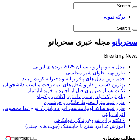
برگه نمونه
سحربانو
مجله خبری سحربانو
Breaking News
مدل مانتو بهار و تابستان 2025 برندهای ایرانی
طرز تهیه حلوای شیر مجلسی
جدید ترین مدل های پافر زنانه و دخترانه کوتاه و بلند
بهترین کسب و کار و شغل های نیمه وقت مناسب دانشجویان
نکات بسیار ضروری قبل از اجاره یا خرید آپارتمان
پیام تبریک تولد رسمی با متن باکلاس و کوتاه
طرز تهیه پیتزا مخلوط خانگی و خوشمزه
طرز تهیه سالاد لوبیا،مناسب افراد دیابتی / انواع غذا مخصوص
افراد دیابتی
۶ نکته برای شروع زندگی خوابگاهی
آموزش غذا برداشتن با چاپستیک (چوب های چینی)
مطالب پیشنهادی