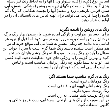
اساس نوع (کت، ژاکت، شلوار و…) آنها را به لحاظ رنگ نیز دسته
بندی کنید. مثلاً از سمت رنگهای تیره به روشن (مشکی، بنفش، آبی،
سبز، قرمز، نارنجی، زرد و سفید) آنها را بچینید. هنگامی که رنگ گم
شده را پیدا کردید، می توانید برای تهیه لباس های تابستانی آن را در
اولویت قرار دهید.
رنگ های روشن را نادیده نگیرید
برای احساس طراوت و تازگی آماده شوید. با رسیدن بهار رنگ برگ
درختان روشن است و به مرور تیره تر می شود. اما قبل از تهیه هر
لباسی باید بدانید چه رنگی بیشتر به شما می آید. موقع خرید لباس
هم ممکن است شنیده باشید رنگ شما گرم است یا سرد؟ جواب این
سؤال را باید در رنگ پوست، مو و البته رنگ چشم هایتان جستجو
کنید و بهترین گزینه را با ویژگی های خود مطابقت دهید. البته کسی
نمی تواند به شما بگوید چه رنگی برایتان مناسب است و لباس
مناسب لباسی است که خودتان آن را بپسندید.
رنگ های گرم مناسب شما هستند اگر:
رنگ موهایتان تیره است.
رنگ چشمانتان
قهوه
ای یا فندقی است.
رنگ پوست سبزه دارید.
ته رنگ پوست شما متمایل به زرد است.
در این صورت از رنگ های نارنجی، سرخابی، زرد، قرمز خاکی و
گلبهی استفاده کنید.