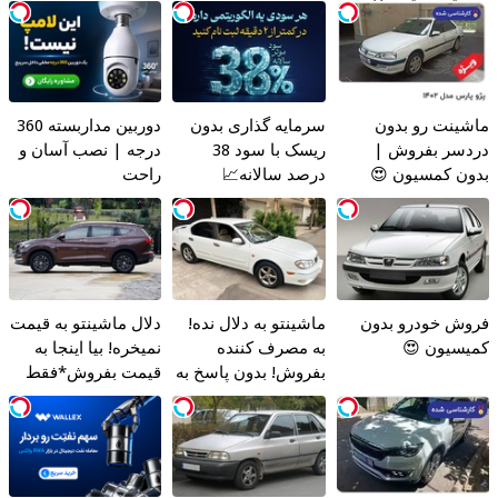
ماشینت رو بدون
سرمایه گذاری بدون
دوربین مداربسته 360
دردسر بفروش |
ریسک با سود 38
درجه | نصب آسان و
بدون کمسیون 😍
درصد سالانه📈
راحت
فروش خودرو بدون
ماشینتو به دلال نده!
دلال ماشینتو به قیمت
کمیسیون 😍
به مصرف کننده
نمیخره! بیا اینجا به
بفروش! بدون پاسخ به
قیمت بفروش*فقط
یک تماس
خریدار واقعی*