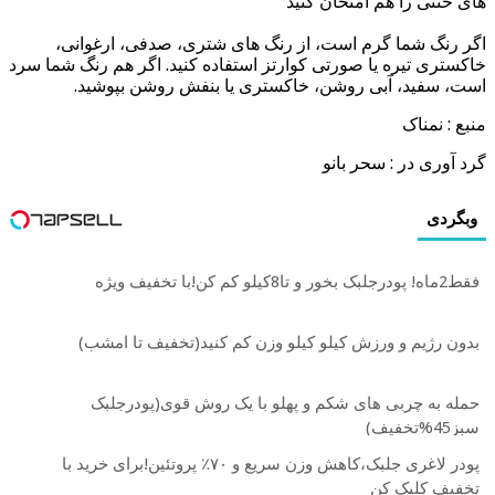
های خنثی را هم امتحان کنید
اگر رنگ شما گرم است، از رنگ های شتری، صدفی، ارغوانی،
خاکستری تیره یا صورتی کوارتز استفاده کنید. اگر هم رنگ شما سرد
است، سفید، آبی روشن، خاکستری یا بنفش روشن بپوشید.
منبع : نمناک
گرد آوری در : سحر بانو
وبگردی
فقط2ماه! پودرجلبک بخور و تا8کیلو کم کن!با تخفیف ویژه
بدون رژیم و ورزش کیلو کیلو وزن کم کنید(تخفیف تا امشب)
حمله به چربی های شکم و پهلو با یک روش قوی(پودرجلبک
سبز45%تخفیف)
پودر لاغری جلبک،کاهش وزن سریع و ۷۰٪ پروتئین!برای خرید با
تخفیف کلیک کن