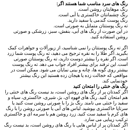
رنگ های سرد مناسب شما هستند اگر:
رنگ موهایتان روشن است.
رنگ چشمانتان خاکستری یا آبی است.
رنگ پوست گندمی یا سفید دارید.
ته رنگ پوستتان متمایل به صورتی است.
در این صورت از رنگ های آبی، بنفش، سبز، زرشکی و صورتی
روشن استفاده کنید.
اگر ته رنگ پوستتان را نمی شناسید، از زیورآلات و جواهرات کمک
بگیرید. اگر طلا را به نقره ترجیح می دهید، ته رنگ پوست شما زرد
است. اگر نقره را بیشتر دوست دارید، ته رنگ پوستتان صورتی
است. این ترفند برای بیشتر افراد جواب می دهد. ته رنگ پوست
بیشتر روی گونه ها، چانه و بینی نمایان می شود. ممکن است در
مواقعی که خجالت زده یا هیجان زده هستید این رنگ بیشتر
خودنمایی کند.
رنگ های خنثی را امتحان کنید
اگر کمدتان پر از رنگ های روشن است، بد نیست رنگ های خنثی را
هم امتحان کنید. رنگ های
قهوه
ای، بژ، شیری، خاکستری، سیاه و
سفید را خنثی می نامند. رنگ بژ را با صورتی روشن ست کنید یا
سرتاپا خاکستری بپوشید. لباس های آبی یا صورتی روشن را با رنگ
های کرم یا سفید ست کنید. زرد روشن هم با سرمه ای و خاکستری
ترکیب زیبایی می سازد.
اگر کمدتان پر از لباس هایی با رنگ های روشن است، بد نیست رنگ