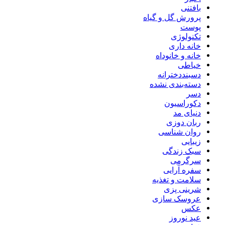
بافتنی
پرورش گل و گیاه
پوست
تکنولوژی
خانه داری
خانه و خانوداه
خیاطی
دسبنددخترانه
دسته‌بندی نشده
دسر
دکوراسیون
دنیای مد
ربان دوزی
روان شناسی
زیبایی
سبک زندگی
سرگرمی
سفره آرایی
سلامت و تغذیه
شرینی پزی
عروسک سازی
عکس
عید نوروز