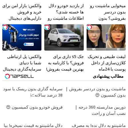
میخوایی ماشینت رو
از بازدید خودرو دلال
والکس: بازار امن برای
بدون دردسر
ها خسته شدی؟
خرید و فروش
بفروشی؟ بدون
اطلاعات ماشینت رو
دارایی‌های دیجیتال
کمیسیون
اینجا ثبت کن
لیفت طبیعی و تحریک
جک s5 داری برای
والکس: پل ارتباطی
کلاژن‌سازی از داخل
فروش؟ با کارنامه به
شما با دنیای
پوست با 24ماه
بهترین قیمت بفروش!
سرمایه‌گذاری دیجیتال
ماندگاری ✅ جوان شو
مطالب پیشنهادی
ماشینت رو بدون دردسر بفروش |
سرمایه گذاری بدون ریسک با سود
بدون کمسیون 😍
38 درصد سالانه📈
دوربین مداربسته 360 درجه |
فروش خودرو بدون کمیسیون 😍
نصب آسان و راحت
ماشینتو به دلال نده! به مصرف
دلال ماشینتو به قیمت نمیخره! بیا