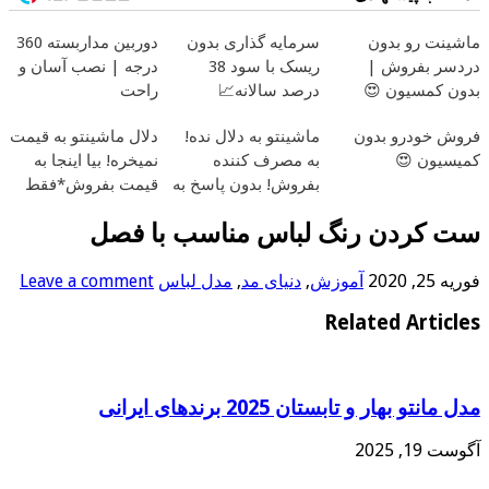
ماشینت رو بدون
سرمایه گذاری بدون
دوربین مداربسته 360
دردسر بفروش |
ریسک با سود 38
درجه | نصب آسان و
بدون کمسیون 😍
درصد سالانه📈
راحت
فروش خودرو بدون
ماشینتو به دلال نده!
دلال ماشینتو به قیمت
کمیسیون 😍
به مصرف کننده
نمیخره! بیا اینجا به
بفروش! بدون پاسخ به
قیمت بفروش*فقط
یک تماس
خریدار واقعی*
ست کردن رنگ لباس مناسب با فصل
فوریه 25, 2020
آموزش
,
دنیای مد
,
مدل لباس
Leave a comment
Related Articles
مدل مانتو بهار و تابستان 2025 برندهای ایرانی
آگوست 19, 2025