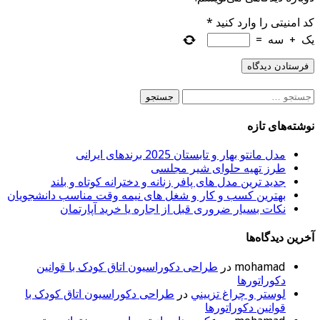
کد امنیتی را وارد کنید
*
یک
+
سه
=
جستجو
برای:
نوشته‌های تازه
مدل مانتو بهار و تابستان 2025 برندهای ایرانی
طرز تهیه حلوای شیر مجلسی
جدید ترین مدل های پافر زنانه و دخترانه کوتاه و بلند
بهترین کسب و کار و شغل های نیمه وقت مناسب دانشجویان
نکات بسیار ضروری قبل از اجاره یا خرید آپارتمان
آخرین دیدگاه‌ها
mohamad
در
طراحی دکوراسیون اتاق کودک با قوانین
دکوراتورها
لوستر و چراغ تزييني
در
طراحی دکوراسیون اتاق کودک با
قوانین دکوراتورها