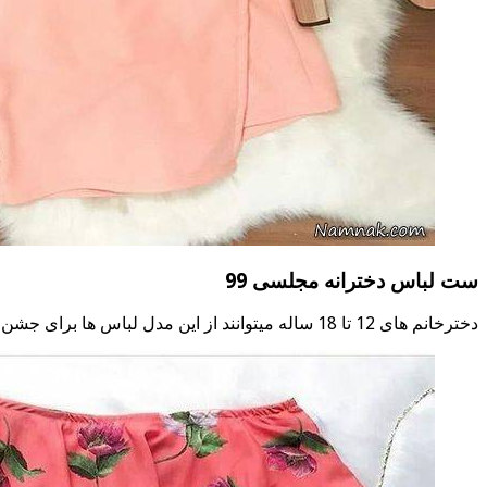
ست لباس دخترانه مجلسی 99
دخترخانم های 12 تا 18 ساله میتوانند از این مدل لباس ها برای جشن های مختلف خودمانی استفاده کنند, مطمئن باشید با پوشیدن این سبک لباس ها خوشتیپ ترین دختر مجلس خواهید شد.