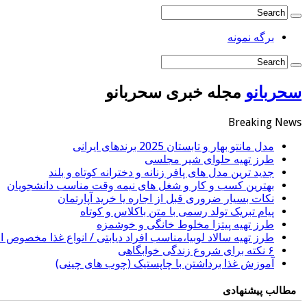
برگه نمونه
سحربانو
مجله خبری سحربانو
Breaking News
مدل مانتو بهار و تابستان 2025 برندهای ایرانی
طرز تهیه حلوای شیر مجلسی
جدید ترین مدل های پافر زنانه و دخترانه کوتاه و بلند
بهترین کسب و کار و شغل های نیمه وقت مناسب دانشجویان
نکات بسیار ضروری قبل از اجاره یا خرید آپارتمان
پیام تبریک تولد رسمی با متن باکلاس و کوتاه
طرز تهیه پیتزا مخلوط خانگی و خوشمزه
طرز تهیه سالاد لوبیا،مناسب افراد دیابتی / انواع غذا مخصوص اف
۶ نکته برای شروع زندگی خوابگاهی
آموزش غذا برداشتن با چاپستیک (چوب های چینی)
مطالب پیشنهادی