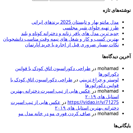
نوشته‌های تازه
مدل مانتو بهار و تابستان 2025 برندهای ایرانی
طرز تهیه حلوای شیر مجلسی
جدید ترین مدل های پافر زنانه و دخترانه کوتاه و بلند
بهترین کسب و کار و شغل های نیمه وقت مناسب دانشجویان
نکات بسیار ضروری قبل از اجاره یا خرید آپارتمان
آخرین دیدگاه‌ها
mohamad
در
طراحی دکوراسیون اتاق کودک با قوانین
دکوراتورها
لوستر و چراغ تزييني
در
طراحی دکوراسیون اتاق کودک با
قوانین دکوراتورها
mohamad
در
عکس هایی از تیپ اسپرت دخترانه ،بهترین
استایل های ۲۰۱۹
https://vidao.ir/v/71275
در
عکس هایی از تیپ اسپرت
دخترانه ،بهترین استایل های ۲۰۱۹
mohamad
در
صاف کردن فوری مو در خانه مدل مو
بایگانی‌ها