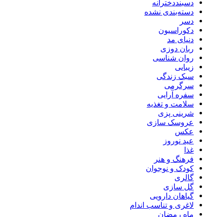
دسبنددخترانه
دسته‌بندی نشده
دسر
دکوراسیون
دنیای مد
ربان دوزی
روان شناسی
زیبایی
سبک زندگی
سرگرمی
سفره آرایی
سلامت و تغذیه
شرینی پزی
عروسک سازی
عکس
عید نوروز
غذا
فرهنگ و هنر
کودک و نوجوان
گالری
گل سازی
گیاهان دارویی
لاغری و تناسب اندام
ماه رمضان