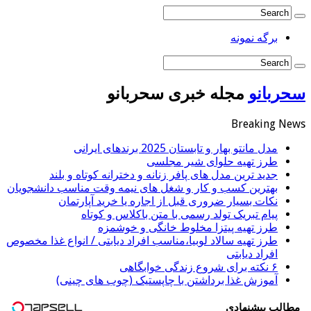
برگه نمونه
سحربانو
مجله خبری سحربانو
Breaking News
مدل مانتو بهار و تابستان 2025 برندهای ایرانی
طرز تهیه حلوای شیر مجلسی
جدید ترین مدل های پافر زنانه و دخترانه کوتاه و بلند
بهترین کسب و کار و شغل های نیمه وقت مناسب دانشجویان
نکات بسیار ضروری قبل از اجاره یا خرید آپارتمان
پیام تبریک تولد رسمی با متن باکلاس و کوتاه
طرز تهیه پیتزا مخلوط خانگی و خوشمزه
طرز تهیه سالاد لوبیا،مناسب افراد دیابتی / انواع غذا مخصوص
افراد دیابتی
۶ نکته برای شروع زندگی خوابگاهی
آموزش غذا برداشتن با چاپستیک (چوب های چینی)
مطالب پیشنهادی