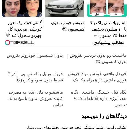
بلفاروپلاستی پلک بالا
فروش خودرو بدون
گاهی فقط یک تغییر
با ۱۰ میلیون تخفیف
کمیسیون 😍
کوچیک، می‌تونه کل
فقط ۲۵ میلیون ✅
چهرتو متحول کنه 💚
تغییر طبیعی
مطالب پیشنهادی
ماشینت رو بدون دردسر بفروش |
بدون کمیسیون خودروتو بفروش
بدون کمسیون 😍
خریدار واقعی خودش میاد! فروش
خرید موبایل با اسنپ پی | در ۴
فوری ماشین در همراه مکانیک
قسط بدون سود و کارمزد!
نگاهِ قبل، خستگی داشت... نگاهِ
ماشینتو به دلال نده! به مصرف
بعد، انرژی داره 🌸 بلفا با 25%
کننده بفروش! بدون پاسخ به یک
تخفیف
تماس
دیدگاهتان را بنویسید
نشانی ایمیل شما منتشر نخواهد شد.
بخش‌های موردنیاز