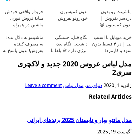
ماشینت رو بدون
بدون کمیسیون
خریدار واقعی خودش
دردسر بفروش |
خودروتو بفروش
میاد! فروش فوری
بدون کمسیون 😍
ماشین در همراه
مکانیک
خرید موبایل با اسنپ
نگاهِ قبل، خستگی
ماشینتو به دلال نده!
پی | در ۴ قسط بدون
داشت... نگاهِ بعد،
به مصرف کننده
سود و کارمزد!
انرژی داره 🌸 بلفا با
بفروش! بدون پاسخ به
25% تخفیف
یک تماس
مدل لباس عروس 2020 جدید و لاکچری
سری2
ژانویه 1, 2020
دنیای مد
,
مدل لباس
Leave a comment
Related Articles
مدل مانتو بهار و تابستان 2025 برندهای ایرانی
آگوست 19, 2025