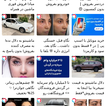
دردسر بفروش |
خودروتو بفروش
میاد! فروش فوری
بدون کمسیون 😍
ماشین در همراه
مکانیک
خرید موبایل با اسنپ
نگاهِ قبل، خستگی
ماشینتو به دلال نده!
پی | در ۴ قسط بدون
داشت... نگاهِ بعد،
به مصرف کننده
سود و کارمزد!
انرژی داره 🌸 بلفا با
بفروش! بدون پاسخ به
25% تخفیف
یک تماس
دلال ماشینتو به قیمت
تا 3میلیارد وام سرمایه
🎯 چشم‌هایی زیباتر،
نمیخره! بیا اینجا به
در گردش فروشندگان
نگاهی جوان‌تر! ✨
قیمت بفروش*فقط
=> فروشگاهت رو
25% تخفیف
خریدار واقعی*
ثبت کن
بلفاروپلاستی