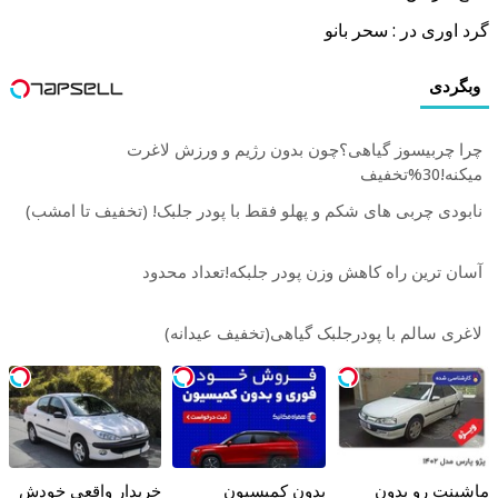
گرد اوری در : سحر بانو
وبگردی
چرا چربیسوز گیاهی؟چون بدون رژیم و ورزش لاغرت
میکنه!30%تخفیف
نابودی چربی های شکم و پهلو فقط با پودر جلبک! (تخفیف تا امشب)
آسان ترین راه کاهش وزن پودر جلبکه!تعداد محدود
لاغری سالم با پودرجلبک گیاهی(تخفیف عیدانه)
ماشینت رو بدون
بدون کمیسیون
خریدار واقعی خودش