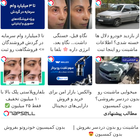
تماس
خریدار واقعی*
از بازدید خودرو دلال ها
نگاهِ قبل، خستگی
تا 3میلیارد وام سرمایه
خسته شدی؟ اطلاعات
داشت... نگاهِ بعد،
در گردش فروشندگان
ماشینت رو اینجا ثبت
انرژی داره
بلفا با
=> فروشگاهت رو ثبت
کن
25% تخفیف
کن
میخوایی ماشینت رو
والکس: بازار امن برای
بلفاروپلاستی پلک بالا با
بدون دردسر بفروشی؟
خرید و فروش
۱۰ میلیون تخفیف
بدون کمیسیون
دارایی‌های دیجیتال
فقط ۲۵ میلیون
مطالب پیشنهادی
ماشینت رو بدون دردسر بفروش |
بدون کمیسیون خودروتو بفروش
بدون کمسیون