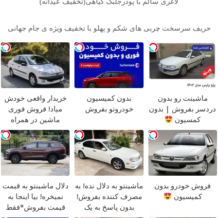
لاغری سالم با پودرجلبک گیاهی(تخفیف عیدانه)
حریف سرسخت چربی های شکم و پهلو با تخفیف ویژه ی جام جهانی
ماشینت رو بدون
بدون کمیسیون
خریدار واقعی خودش
دردسر بفروش | بدون
خودروتو بفروش
میاد! فروش فوری
کمسیون
ماشین در همراه
مکانیک
فروش خودرو بدون
ماشینتو به دلال نده! به
دلال ماشینتو به قیمت
کمیسیون
مصرف کننده بفروش!
نمیخره! بیا اینجا به
بدون پاسخ به یک
قیمت بفروش*فقط