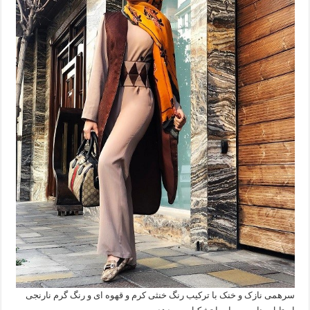
سرهمی نازک و خنک با ترکیب رنگ خنثی کرم و قهوه ای و رنگ گرم نارنجی