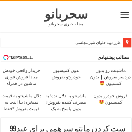
سحربانو
مجله خبری سحربانو
جدید ترین مدل های پافر زنانه و دخترانه کوتاه و بلند
مطالب پیشنهادی
ماشینت رو بدون
بدون کمیسیون
خریدار واقعی خودش
دردسر بفروش | بدون
خودروتو بفروش
میاد! فروش فوری
کمسیون
ماشین در همراه
مکانیک
فروش خودرو بدون
ماشینتو به دلال نده! به
دلال ماشینتو به قیمت
کمیسیون
مصرف کننده بفروش!
نمیخره! بیا اینجا به
بدون پاسخ به یک
قیمت بفروش*فقط
تماس
خریدار واقعی*
ست کردن مانتو سرهمی برای عید99