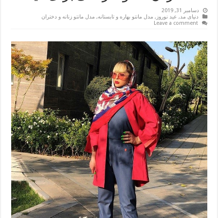
دسامبر 31, 2019
دنیای مد
,
عید نوروز
,
مدل مانتو بهاره و تابستانه
,
مدل مانتو زنانه و دختران
Leave a comment