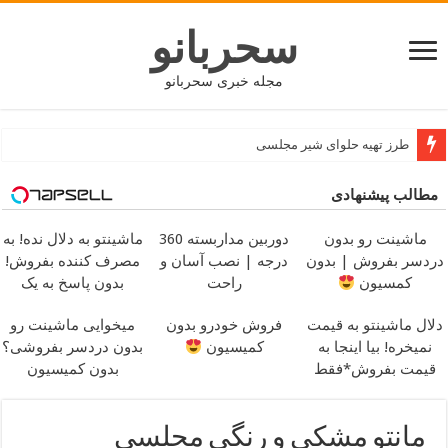
سحربانو
مجله خبری سحربانو
طرز تهیه حلوای شیر مجلسی
جدید ترین مدل های پافر زنانه و دخترانه کوتاه و بلند
مطالب پیشنهادی
ماشینت رو بدون
دوربین مداربسته 360
ماشینتو به دلال نده! به
دردسر بفروش | بدون
درجه | نصب آسان و
مصرف کننده بفروش!
کمسیون
راحت
بدون پاسخ به یک
تماس
دلال ماشینتو به قیمت
فروش خودرو بدون
میخوایی ماشینت رو
نمیخره! بیا اینجا به
کمیسیون
بدون دردسر بفروشی؟
قیمت بفروش*فقط
بدون کمیسیون
خریدار واقعی*
مانتو مشکی و رنگی مجلسی