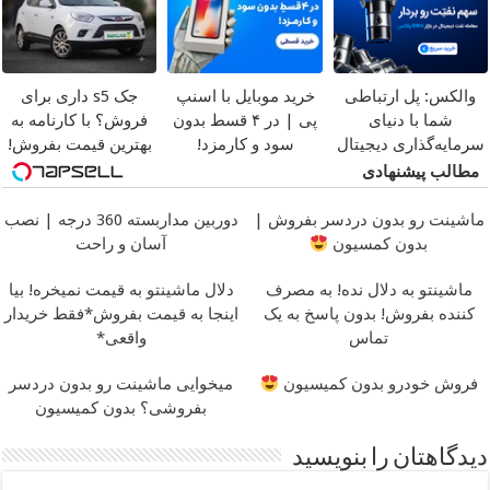
والکس: پل ارتباطی
خرید موبایل با اسنپ
جک s5 داری برای
شما با دنیای
پی | در ۴ قسط بدون
فروش؟ با کارنامه به
سرمایه‌گذاری دیجیتال
سود و کارمزد!
بهترین قیمت بفروش!
مطالب پیشنهادی
ماشینت رو بدون دردسر بفروش |
دوربین مداربسته 360 درجه | نصب
بدون کمسیون
آسان و راحت
ماشینتو به دلال نده! به مصرف
دلال ماشینتو به قیمت نمیخره! بیا
کننده بفروش! بدون پاسخ به یک
اینجا به قیمت بفروش*فقط خریدار
تماس
واقعی*
فروش خودرو بدون کمیسیون
میخوایی ماشینت رو بدون دردسر
بفروشی؟ بدون کمیسیون
دیدگاهتان را بنویسید