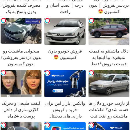
دردسر بفروش | بدون
درجه | نصب آسان و
مصرف کننده بفروش!
کمسیون
راحت
بدون پاسخ به یک
تماس
دلال ماشینتو به قیمت
فروش خودرو بدون
میخوایی ماشینت رو
نمیخره! بیا اینجا به
کمیسیون
بدون دردسر بفروشی؟
قیمت بفروش*فقط
بدون کمیسیون
خریدار واقعی*
از بازدید خودرو دلال ها
والکس: بازار امن برای
لیفت طبیعی و تحریک
خسته شدی؟ اطلاعات
خرید و فروش
کلاژن‌سازی از داخل
ماشینت رو اینجا ثبت
دارایی‌های دیجیتال
پوست با 24ماه
کن
ماندگاری
جوان شو