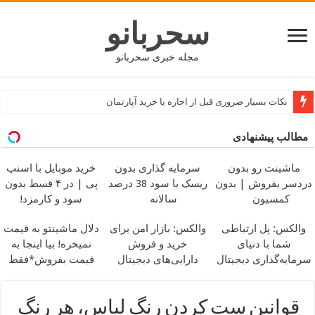
سحربانو
مجله خبری سحربانو
نکات بسیار ضروری قبل از اجاره یا خرید آپارتمان
مطالب پیشنهادی
ماشینت رو بدون
سرمایه گذاری بدون
خرید موبایل با اسنپ
دردسر بفروش | بدون
ریسک با سود 38 درصد
پی | در ۴ قسط بدون
کمسیون
سالانه
سود و کارمزد!
والکس: پل ارتباطی
والکس: بازار امن برای
دلال ماشینتو به قیمت
شما با دنیای
خرید و فروش
نمیخره! بیا اینجا به
سرمایه‌گذاری دیجیتال
دارایی‌های دیجیتال
قیمت بفروش*فقط
خریدار واقعی*
قوانین ست کردن رنگ لباس، هر رنگ