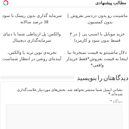
کن
مطالب پیشنهادی
ماشینت رو بدون دردسر بفروش |
سرمایه گذاری بدون ریسک با سود
بدون کمسیون
38 درصد سالانه
خرید موبایل با اسنپ پی | در ۴
والکس: پل ارتباطی شما با دنیای
قسط بدون سود و کارمزد!
سرمایه‌گذاری دیجیتال
دلال ماشینتو به قیمت نمیخره! بیا
تجربه‌ی نوین ترید با والکس،
اینجا به قیمت بفروش*فقط خریدار
آینده‌ای روشن در انتظار شماست
واقعی*
دیدگاهتان را بنویسید
نشانی ایمیل شما منتشر نخواهد شد.
بخش‌های موردنیاز علامت‌گذاری
شده‌اند
*
دیدگاه
*