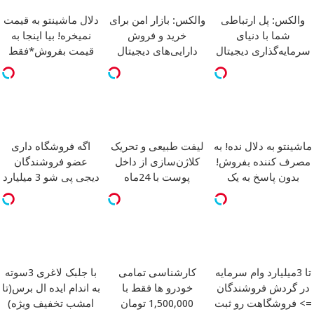
والکس: پل ارتباطی
والکس: بازار امن برای
دلال ماشینتو به قیمت
شما با دنیای
خرید و فروش
نمیخره! بیا اینجا به
سرمایه‌گذاری دیجیتال
دارایی‌های دیجیتال
قیمت بفروش*فقط
خریدار واقعی*
ماشینتو به دلال نده! به
لیفت طبیعی و تحریک
اگه فروشگاه داری
مصرف کننده بفروش!
کلاژن‌سازی از داخل
عضو فروشندگان
بدون پاسخ به یک
پوست با 24ماه
دیجی پی شو 3 میلیارد
تماس
ماندگاری
جوان شو
وام بگیر
تا 3میلیارد وام سرمایه
کارشناسی تمامی
با جلبک لاغری 3سوته
در گردش فروشندگان
خودرو ها فقط با
به اندام ایده ال برس(تا
=> فروشگاهت رو ثبت
1,500,000 تومان
امشب تخفیف ویژه)