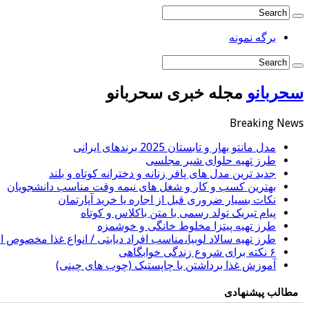
برگه نمونه
سحربانو
مجله خبری سحربانو
Breaking News
مدل مانتو بهار و تابستان 2025 برندهای ایرانی
طرز تهیه حلوای شیر مجلسی
جدید ترین مدل های پافر زنانه و دخترانه کوتاه و بلند
بهترین کسب و کار و شغل های نیمه وقت مناسب دانشجویان
نکات بسیار ضروری قبل از اجاره یا خرید آپارتمان
پیام تبریک تولد رسمی با متن باکلاس و کوتاه
طرز تهیه پیتزا مخلوط خانگی و خوشمزه
طرز تهیه سالاد لوبیا،مناسب افراد دیابتی / انواع غذا مخصوص اف
۶ نکته برای شروع زندگی خوابگاهی
آموزش غذا برداشتن با چاپستیک (چوب های چینی)
مطالب پیشنهادی