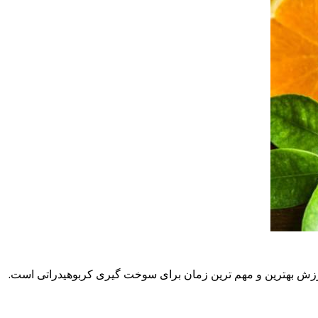
یدرات سوزانده اید؛ یعنی همان سوخت اصلی عضلات؛ اما توجه داشته باشید 20 تا 60 دقیقه بعد از ورزش بهترین و مهم ترین زمان برای سوخت گیری کربوهیدراتی است.