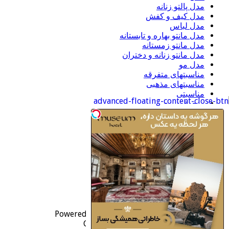
مدل پالتو زنانه
مدل کیف و کفش
مدل لباس
مدل مانتو بهاره و تابستانه
مدل مانتو زمستانه
مدل مانتو زنانه و دختران
مدل مو
مناسبتهای متفرقه
مناسبتهای مذهبی
مناسبتی
منجوق دوزی
موبایل
ورزشی
اطلاعات
ورود
خوراک ورودی‌ها
خوراک دیدگاه‌ها
وردپرس
Powered by
WordPress
| Designed by
TieLabs
© Copyright 2026, All Rights Reserved