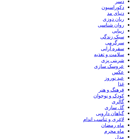
دسر
دکوراسیون
دنیای مد
ربان دوزی
روان شناسی
زیبایی
سبک زندگی
سرگرمی
سفره آرایی
سلامت و تغذیه
شرینی پزی
عروسک سازی
عکس
عید نوروز
غذا
فرهنگ و هنر
کودک و نوجوان
گالری
گل سازی
گیاهان دارویی
لاغری و تناسب اندام
ماه رمضان
ماه محرم
مدل