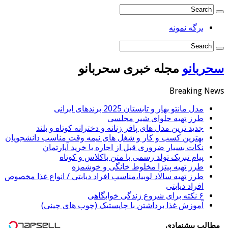
برگه نمونه
سحربانو
مجله خبری سحربانو
Breaking News
مدل مانتو بهار و تابستان 2025 برندهای ایرانی
طرز تهیه حلوای شیر مجلسی
جدید ترین مدل های پافر زنانه و دخترانه کوتاه و بلند
بهترین کسب و کار و شغل های نیمه وقت مناسب دانشجویان
نکات بسیار ضروری قبل از اجاره یا خرید آپارتمان
پیام تبریک تولد رسمی با متن باکلاس و کوتاه
طرز تهیه پیتزا مخلوط خانگی و خوشمزه
طرز تهیه سالاد لوبیا،مناسب افراد دیابتی / انواع غذا مخصوص
افراد دیابتی
۶ نکته برای شروع زندگی خوابگاهی
آموزش غذا برداشتن با چاپستیک (چوب های چینی)
مطالب پیشنهادی