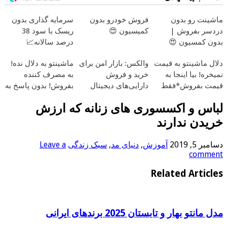
ماشینت رو بدون
فروش خودرو بدون
سرمایه گذاری بدون
دردسر بفروش |
کمیسیون 😍
ریسک با سود 38
بدون کمسیون 😍
درصد سالانه📈
دلال ماشینتو به قیمت
والکس: بازار امن برای
ماشینتو به دلال نده!
نمیخره! بیا اینجا به
خرید و فروش
به مصرف کننده
قیمت بفروش*فقط
دارایی‌های دیجیتال
بفروش! بدون پاسخ به
خریدار واقعی*
یک تماس
لباس و اکسسوری های زنانه که ارزش
خریدن ندارند
دسامبر 5, 2019
آموزش
,
دنیای مد
,
سبک زندگی
Leave a
comment
Related Articles
مدل مانتو بهار و تابستان 2025 برندهای ایرانی