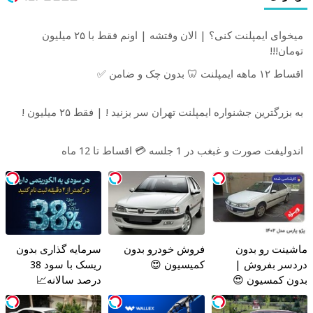
میخوای ایمپلنت کنی؟ | الان وقتشه | اونم فقط با ۲۵ میلیون
تومان!!!
اقساط ۱۲ ماهه ایمپلنت 🦷 بدون چک و ضامن ✅
به بزرگترین جشنواره ایمپلنت تهران سر بزنید ! | فقط ۲۵ میلیون !
اندولیفت صورت و غبغب در 1 جلسه 💳 اقساط تا 12 ماه
ماشینت رو بدون
فروش خودرو بدون
سرمایه گذاری بدون
دردسر بفروش |
کمیسیون 😍
ریسک با سود 38
بدون کمسیون 😍
درصد سالانه📈