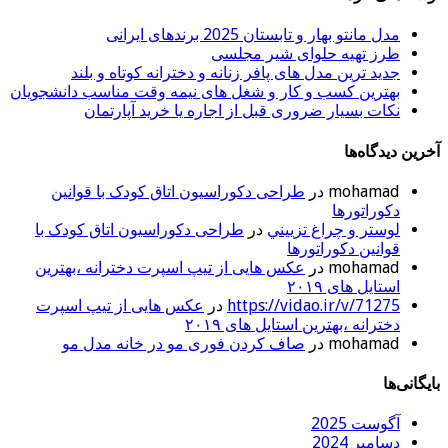
مدل مانتو بهار و تابستان 2025 برندهای ایرانی
طرز تهیه حلوای شیر مجلسی
جدید ترین مدل های پافر زنانه و دخترانه کوتاه و بلند
بهترین کسب و کار و شغل های نیمه وقت مناسب دانشجویان
نکات بسیار ضروری قبل از اجاره یا خرید آپارتمان
آخرین دیدگاه‌ها
mohamad
در
طراحی دکوراسیون اتاق کودک با قوانین
دکوراتورها
لوستر و چراغ تزييني
در
طراحی دکوراسیون اتاق کودک با
قوانین دکوراتورها
mohamad
در
عکس هایی از تیپ اسپرت دخترانه ،بهترین
استایل های ۲۰۱۹
https://vidao.ir/v/71275
در
عکس هایی از تیپ اسپرت
دخترانه ،بهترین استایل های ۲۰۱۹
mohamad
در
صاف کردن فوری مو در خانه مدل مو
بایگانی‌ها
آگوست 2025
دسامبر 2024