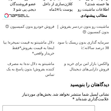
ها خسته شدی؟
کلاژن‌سازی از داخل
عضو فروشندگان
اطلاعات ماشینت رو
پوست با 24ماه
دیجی پی شو 3
اینجا ثبت کن
ماندگاری ✅ جوان شو
میلیارد وام بگیر
مطالب پیشنهادی
ماشینت رو بدون دردسر بفروش |
فروش خودرو بدون کمیسیون 😍
بدون کمسیون 😍
سرمایه گذاری بدون ریسک با سود
دلال ماشینتو به قیمت نمیخره! بیا
38 درصد سالانه📈
اینجا به قیمت بفروش*فقط
خریدار واقعی*
والکس: بازار امن برای خرید و
ماشینتو به دلال نده! به مصرف
فروش دارایی‌های دیجیتال
کننده بفروش! بدون پاسخ به یک
تماس
دیدگاهتان را بنویسید
نشانی ایمیل شما منتشر نخواهد شد.
بخش‌های موردنیاز
علامت‌گذاری شده‌اند
*