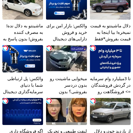
دلال ماشینتو به قیمت
والکس: بازار امن برای
ماشینتو به دلال نده!
نمیخره! بیا اینجا به
خرید و فروش
به مصرف کننده
قیمت بفروش*فقط
دارایی‌های دیجیتال
بفروش! بدون پاسخ به
خریدار واقعی*
یک تماس
تا 3میلیارد وام سرمایه
میخوایی ماشینت رو
والکس: پل ارتباطی
در گردش فروشندگان
بدون دردسر
شما با دنیای
=> فروشگاهت رو
بفروشی؟ بدون
سرمایه‌گذاری دیجیتال
ثبت کن
کمیسیون
از بازدید خودرو دلال
لیفت طبیعی و تحریک
اگه فروشگاه داری