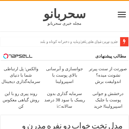
سحربانو
مجله خبری سحربانو
جدید ترین مدل های پافر زنانه و دخترانه کوتاه و بلند
مطالب پیشنهادی
صورتت از سنت پیرتر
جوانسازی و آبرسانی
والکس: پل ارتباطی
نشونت میده؟
بالای پوست با
شما با دنیای
اندولیفت برش
اسپیرولینا
سرمایه‌گذاری دیجیتال
می‌گردونه 🔰
درخشش و جوانی
سرمایه گذاری بدون
روند پیری رو با این
پوست با جلبک
ریسک با سود 38 درصد
روش گیاهی معکوس
اسپیرولینا! خرید
سالانه📈
کن
محصول با تخفیف ویژه
مدل تخت خواب دو نفره مدرن و