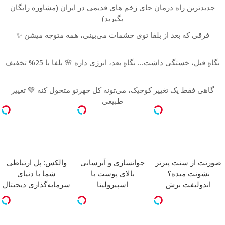
جدیدترین راه درمان جای زخم های قدیمی در ایران (مشاوره رایگان
بگیرید)
فرقی که بعد از بلفا توی چشمات می‌بینی، همه متوجه میشن ✨
نگاهِ قبل، خستگی داشت... نگاهِ بعد، انرژی داره 🌸 بلفا با 25% تخفیف
گاهی فقط یک تغییر کوچیک، می‌تونه کل چهرتو متحول کنه 💚 تغییر
طبیعی
صورتت از سنت پیرتر
جوانسازی و آبرسانی
والکس: پل ارتباطی
نشونت میده؟
بالای پوست با
شما با دنیای
اندولیفت برش
اسپیرولینا
سرمایه‌گذاری دیجیتال
می‌گردونه 🔰