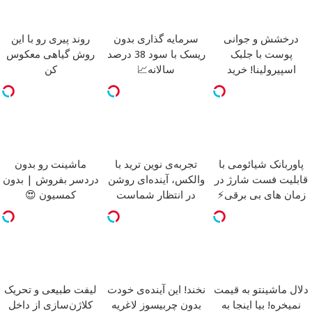
درخشش و جوانی
سرمایه گذاری بدون
روند پیری رو با این
پوست با جلبک
ریسک با سود 38 درصد
روش گیاهی معکوس
اسپیرولینا! خرید
سالانه📈
کن
محصول با تخفیف ویژه
پاوربانک شیائومی با
تجربه‌ی نوین ترید با
ماشینت رو بدون
قابلیت فست شارژ در
والکس، آینده‌ای روشن
دردسر بفروش | بدون
زمان های بی برقی⚡
در انتظار شماست
کمسیون 😍
دلال ماشینتو به قیمت
نخند! این آینده‌ی خودت
لیفت طبیعی و تحریک
نمیخره! بیا اینجا به
بدون چربیسوز لاغریه
کلاژن‌سازی از داخل