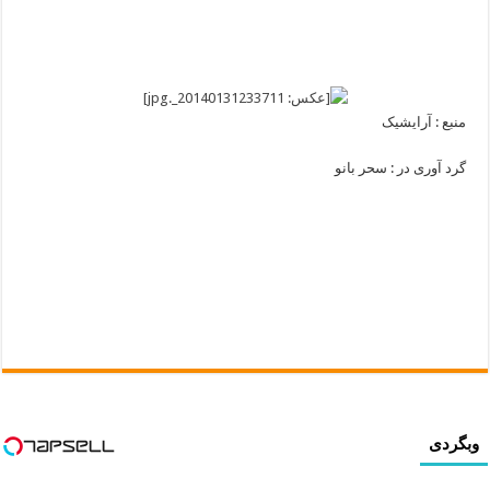
منبع : آرایشیک
گرد آوری در : سحر بانو
وبگردی