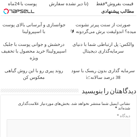
قیمت بفروش*فقط
(تا دیر نشده سفارش
پوست با 24ماه
خریدار واقعی*
بده)
ماندگاری ✅ جوان شو
مطالب پیشنهادی
صورتت از سنت پیرتر نشونت
جوانسازی و آبرسانی بالای پوست
میده؟ اندولیفت برش می‌گردونه 🔰
با اسپیرولینا
والکس: پل ارتباطی شما با دنیای
درخشش و جوانی پوست با جلبک
سرمایه‌گذاری دیجیتال
اسپیرولینا! خرید محصول با تخفیف
ویژه
سرمایه گذاری بدون ریسک با سود
روند پیری رو با این روش گیاهی
38 درصد سالانه📈
معکوس کن
دیدگاهتان را بنویسید
نشانی ایمیل شما منتشر نخواهد شد.
بخش‌های موردنیاز علامت‌گذاری
شده‌اند
*
دیدگاه
*