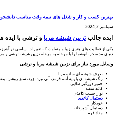
بهترین کسب و کار و شغل های نیمه وقت مناسب دانشجوی
سپتامبر 3, 2024
ایده جالب
تزیین شیشه مربا
و ترشی با ایده ها
یکی از فعالیت های هنری زیبا و متفاوت که تغییرات اساسی در آشپزخا
دنیای مد سحر بانوشما را با مرحله به مرحله تزیین شیشه ترشی و مربا
وسایل مورد نیاز برای تزیین شیشه مربا و ترشی
ظرف شیشه ای ساده مربا
رنگ شیشه ای با پایه آب، قرمز، آبی تیره، زرد، سبز روشن، بن
خمیر دورگیر طلایی
کاغذ سفید
نوار چسب کاغذی
دستمال کاغذی
خودکار
دستمال آشپزخانه
مداد فرم