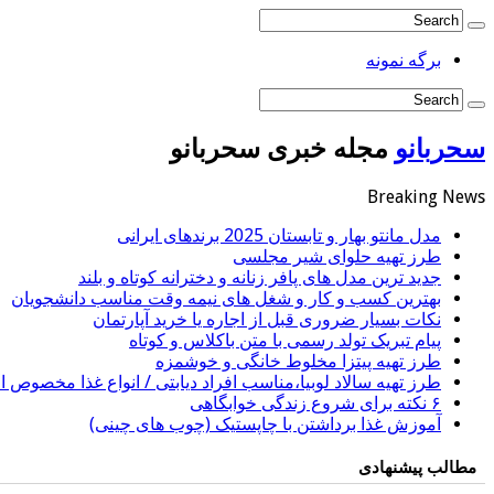
برگه نمونه
سحربانو
مجله خبری سحربانو
Breaking News
مدل مانتو بهار و تابستان 2025 برندهای ایرانی
طرز تهیه حلوای شیر مجلسی
جدید ترین مدل های پافر زنانه و دخترانه کوتاه و بلند
بهترین کسب و کار و شغل های نیمه وقت مناسب دانشجویان
نکات بسیار ضروری قبل از اجاره یا خرید آپارتمان
پیام تبریک تولد رسمی با متن باکلاس و کوتاه
طرز تهیه پیتزا مخلوط خانگی و خوشمزه
طرز تهیه سالاد لوبیا،مناسب افراد دیابتی / انواع غذا مخصوص اف
۶ نکته برای شروع زندگی خوابگاهی
آموزش غذا برداشتن با چاپستیک (چوب های چینی)
مطالب پیشنهادی