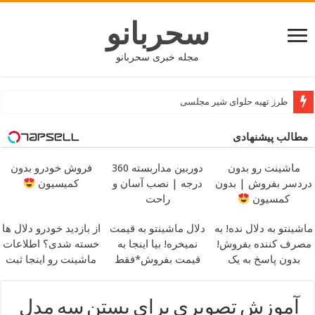
سحربانو
مجله خبری سحربانو
طرز تهیه حلوای شیر مجلسی
مطالب پیشنهادی
ماشینت رو بدون
دوربین مداربسته 360
فروش خودرو بدون
دردسر بفروش | بدون
درجه | نصب آسان و
کمیسیون
کمسیون
راحت
ماشینتو به دلال نده! به
دلال ماشینتو به قیمت
از بازدید خودرو دلال ها
مصرف کننده بفروش!
نمیخره! بیا اینجا به
خسته شدی؟ اطلاعات
بدون پاسخ به یک
قیمت بفروش*فقط
ماشینت رو اینجا ثبت
تماس
خریدار واقعی*
کن
آموزش تصویری برای بستن سه مدل