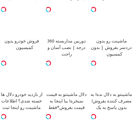
ماشینت رو بدون
دوربین مداربسته 360
فروش خودرو بدون
دردسر بفروش | بدون
درجه | نصب آسان و
کمیسیون
کمسیون
راحت
ماشینتو به دلال نده! به
دلال ماشینتو به قیمت
از بازدید خودرو دلال ها
مصرف کننده بفروش!
نمیخره! بیا اینجا به
خسته شدی؟ اطلاعات
بدون پاسخ به یک
قیمت بفروش*فقط
ماشینت رو اینجا ثبت
تماس
خریدار واقعی*
کن