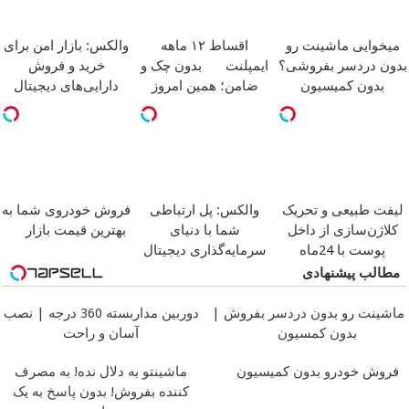
میخوایی ماشینت رو
اقساط ۱۲ ماهه
والکس: بازار امن برای
بدون دردسر بفروشی؟
ایمپلنت
بدون چک و
خرید و فروش
بدون کمیسیون
ضامن؛ همین امروز
دارایی‌های دیجیتال
اقدام کن
لیفت طبیعی و تحریک
والکس: پل ارتباطی
فروش خودروی شما به
کلاژن‌سازی از داخل
شما با دنیای
بهترین قیمت بازار
پوست با 24ماه
سرمایه‌گذاری دیجیتال
ماندگاری
جوان شو
مطالب پیشنهادی
ماشینت رو بدون دردسر بفروش |
دوربین مداربسته 360 درجه | نصب
بدون کمسیون
آسان و راحت
فروش خودرو بدون کمیسیون
ماشینتو به دلال نده! به مصرف
کننده بفروش! بدون پاسخ به یک