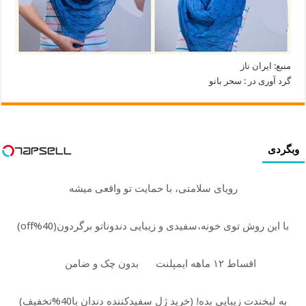
منبع: ایران ناز
گرد آوری در : سحر بانو
وبگردی
رویای سلامتی، با حمایت تو واقعی میشه
با این روش توی خونه،سفیدی و زیبایی دندوناتو برگردون(40%off)
اقساط ۱۲ ماهه ایمپلنت
بدون چک و ضامن
به لبخندت زیبایی بده! (خرید ژل سفیدکننده دندان با40%تخفیف)