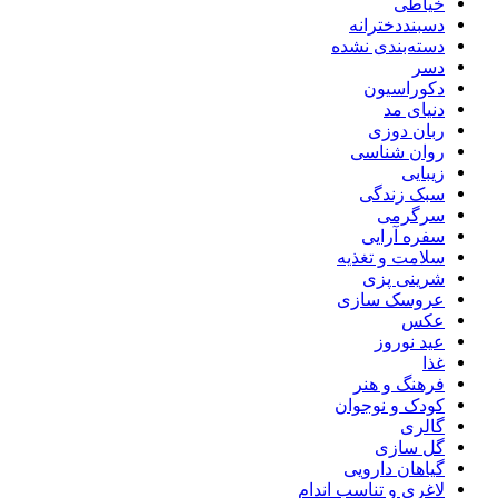
خیاطی
دسبنددخترانه
دسته‌بندی نشده
دسر
دکوراسیون
دنیای مد
ربان دوزی
روان شناسی
زیبایی
سبک زندگی
سرگرمی
سفره آرایی
سلامت و تغذیه
شرینی پزی
عروسک سازی
عکس
عید نوروز
غذا
فرهنگ و هنر
کودک و نوجوان
گالری
گل سازی
گیاهان دارویی
لاغری و تناسب اندام