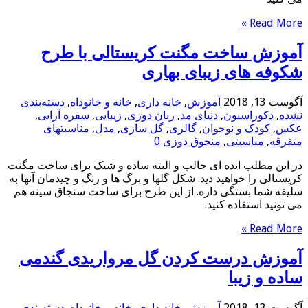
Read More »
آموزش ساخت مگنت کریستالی با طرح
شکوفه های زیبای بهاری
آگوست 13, 2018
آموزش
,
خانه داری
,
خانه و خانوداه
,
دسته‌بندی
نشده
,
دکوراسیون
,
دنیای مد
,
ربان دوزی
,
زیبایی
,
سفره آرایی
,
عکس
,
کودک و نوجوان
,
گالری
,
گل سازی
,
مدل
,
مناسبتهای
متفرقه
,
مناسبتی
,
منجوق دوزی
0
در این مطلب ایده ای جالب و البته ساده و شیک برای ساخت مگنت
کریستالی را خواهید دید. شکل گلها و برگ ها و رنگ و چیدمان آنها به
سلیقه شما بستگی داره. از این طرح برای ساخت سنجاق سینه هم
می تونید استفاده کنید.
Read More »
آموزش درست کردن گل مرواریدی گندمی
ساده و زیبا
آگوست 13, 2018
آموزش
,
خانه داری
,
خانه و خانوداه
,
دسته‌بندی