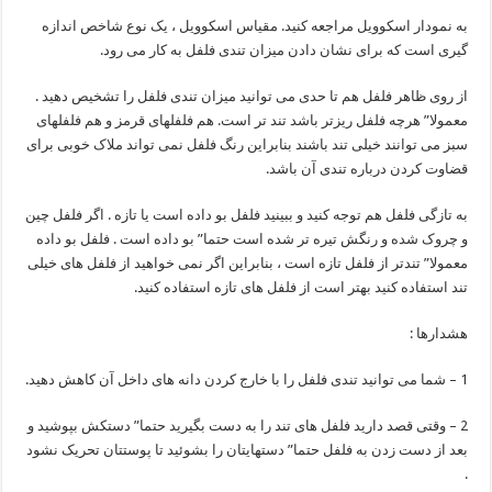
به نمودار اسکوویل مراجعه کنید. مقیاس اسکوویل ، یک نوع شاخص اندازه
گیری است که برای نشان دادن میزان تندی فلفل به کار می رود.
از روی ظاهر فلفل هم تا حدی می توانید میزان تندی فلفل را تشخیص دهید .
معمولا” هرچه فلفل ریزتر باشد تند تر است. هم فلفلهای قرمز و هم فلفلهای
سبز می توانند خیلی تند باشند بنابراین رنگ فلفل نمی تواند ملاک خوبی برای
قضاوت کردن درباره تندی آن باشد.
به تازگی فلفل هم توجه کنید و ببینید فلفل بو داده است یا تازه . اگر فلفل چین
و چروک شده و رنگش تیره تر شده است حتما” بو داده است . فلفل بو داده
معمولا” تندتر از فلفل تازه است ، بنابراین اگر نمی خواهید از فلفل های خیلی
تند استفاده کنید بهتر است از فلفل های تازه استفاده کنید.
هشدارها :
1 – شما می توانید تندی فلفل را با خارج کردن دانه های داخل آن کاهش دهید.
2 – وقتی قصد دارید فلفل های تند را به دست بگیرید حتما” دستکش بپوشید و
بعد از دست زدن به فلفل حتما” دستهایتان را بشوئید تا پوستتان تحریک نشود
.