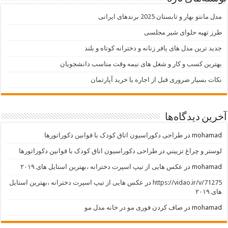
مدل مانتو بهار و تابستان 2025 برندهای ایرانی
طرز تهیه حلوای شیر مجلسی
جدید ترین مدل های پافر زنانه و دخترانه کوتاه و بلند
بهترین کسب و کار و شغل های نیمه وقت مناسب دانشجویان
نکات بسیار ضروری قبل از اجاره یا خرید آپارتمان
آخرین دیدگاه‌ها
mohamad
در
طراحی دکوراسیون اتاق کودک با قوانین دکوراتورها
لوستر و چراغ تزييني
در
طراحی دکوراسیون اتاق کودک با قوانین دکوراتورها
mohamad
در
عکس هایی از تیپ اسپرت دخترانه ،بهترین استایل های ۲۰۱۹
https://vidao.ir/v/71275
در
عکس هایی از تیپ اسپرت دخترانه ،بهترین استایل
های ۲۰۱۹
mohamad
در
صاف کردن فوری مو در خانه مدل مو