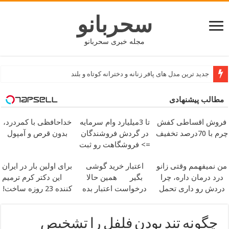
سحربانو
مجله خبری سحربانو
جدید ترین مدل های پافر زنانه و دخترانه کوتاه و بلند
مطالب پیشنهادی
فروش اقساطی کفش
تا 3میلیارد وام سرمایه
خداحافظی با کمردرد،
چرم با 70درصد تخفیف
در گردش فروشندگان
بدون قرص و آمپول
=> فروشگاهت رو ثبت
کن
من نمیفهمم وقتی زانو
اعتبار خرید گوشی
برای اولین بار در ایران
درد درمان داره، چرا
بگیر
همین حالا
این دکتر کرم ترمیم
دردش رو داری تحمل
درخواست اعتبار بده
کننده 23 روزه ساخت!
میکنی؟
چگونه تند بودن فلفل را تشخیص