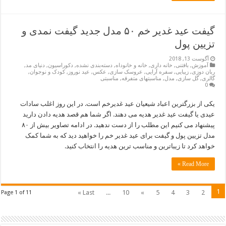
گیفت عید غدیر خم ۵۰ مدل جدید گیفت نمدی و
تزیین پول
آگوست 13, 2018
آموزش
,
بافتنی
,
خانه داری
,
خانه و خانوداه
,
دسته‌بندی نشده
,
دکوراسیون
,
دنیای مد
,
ربان دوزی
,
زیبایی
,
سفره آرایی
,
عروسک سازی
,
عکس
,
عید نوروز
,
کودک و نوجوان
,
گالری
,
گل سازی
,
مدل
,
مناسبتهای متفرقه
,
مناسبتی
0
یکی از بزرگترین اعباد شیعیان عید غدیرخم است. در این روز اغلب سادات
عیدی یا گیفت عید غدیر هدیه می دهند. اگر شما هم قصد هدیه دادن دارید
پیشنهاد می کنیم این مطلب را از دست ندهید. در ادامه تصاویر بیش از ۸۰
مدل تزیین پول و گیفت برای عید غدیر خم را خواهید دید که به شما کمک
خواهد کرد تا زیباترین و مناسب ترین هدیه را انتخاب کنید.
Read More »
1
Last »
...
10
»
5
4
3
2
Page 1 of 11