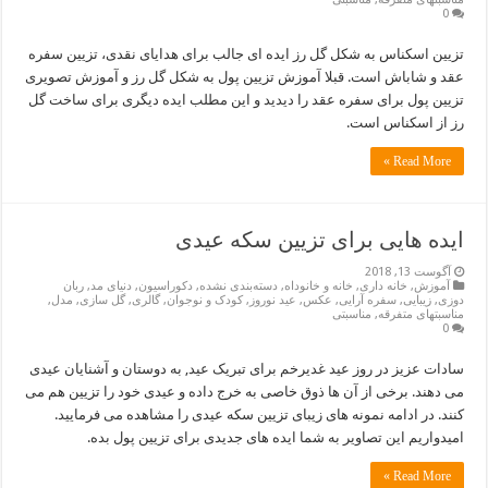
0
تزیین اسکناس به شکل گل رز ایده ای جالب برای هدایای نقدی، تزیین سفره
عقد و شاباش است. قبلا آموزش تزیین پول به شکل گل رز و آموزش تصویری
تزیین پول برای سفره عقد را دیدید و این مطلب ایده دیگری برای ساخت گل
رز از اسکناس است.
Read More »
ایده هایی برای تزیین سکه عیدی
آگوست 13, 2018
آموزش
,
خانه داری
,
خانه و خانوداه
,
دسته‌بندی نشده
,
دکوراسیون
,
دنیای مد
,
ربان
دوزی
,
زیبایی
,
سفره آرایی
,
عکس
,
عید نوروز
,
کودک و نوجوان
,
گالری
,
گل سازی
,
مدل
,
مناسبتهای متفرقه
,
مناسبتی
0
سادات عزیز در روز عید غدیرخم برای تبریک عید, به دوستان و آشنایان عیدی
می دهند. برخی از آن ها ذوق خاصی به خرج داده و عیدی خود را تزیین هم می
کنند. در ادامه نمونه های زیبای تزیین سکه عیدی را مشاهده می فرمایید.
امیدواریم این تصاویر به شما ایده های جدیدی برای تزیین پول بده.
Read More »