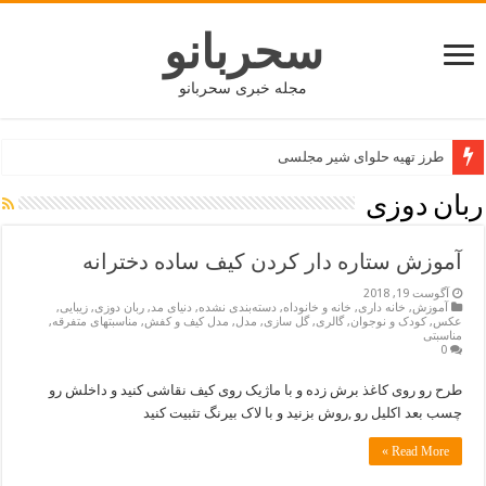
سحربانو
مجله خبری سحربانو
طرز تهیه حلوای شیر مجلسی
جدید ترین مدل های پافر زنانه و دخترانه کوتاه و بلند
ربان دوزی
آموزش ستاره دار کردن کیف ساده دخترانه
آگوست 19, 2018
آموزش
,
خانه داری
,
خانه و خانوداه
,
دسته‌بندی نشده
,
دنیای مد
,
ربان دوزی
,
زیبایی
,
عکس
,
کودک و نوجوان
,
گالری
,
گل سازی
,
مدل
,
مدل کیف و کفش
,
مناسبتهای متفرقه
,
مناسبتی
0
طرح رو روی کاغذ برش زده و با ماژیک روی کیف نقاشی کنید و داخلش رو
چسب بعد اکلیل رو ,روش بزنید و با لاک بیرنگ تثبیت کنید
Read More »