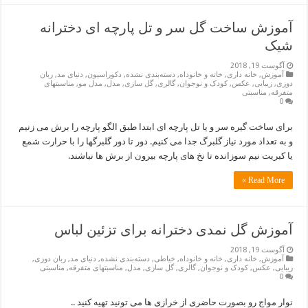
آموزش ساخت گل سر و تل پارچه ای دخترانه
شیک
آگوست 19, 2018
آموزش
,
خانه داری
,
خانه و خانوداه
,
دسته‌بندی نشده
,
دکوراسیون
,
دنیای مد
,
ربان
دوزی
,
زیبایی
,
عکس
,
کودک و نوجوان
,
گالری
,
گل سازی
,
مدل
,
مدل مو
,
مناسبتهای
متفرقه
,
مناسبتی
0
برای ساخت گیره سر و یا تل پارچه ای ابتدا طبق الگو پارچه را برش می زنیم
و به تعداد مورد نیاز گلبرگ جدا می کنیم. دور تا دور گلبرگها را با حرارت شمع
یا کبریت نیم سوزانده تا نخ های پارچه بیرون از برش ها نباشند.
Read More »
آموزش گل نمدی دخترانه برای تزئین لباس
آگوست 19, 2018
آموزش
,
خانه داری
,
خانه و خانوداه
,
خیاطی
,
دسته‌بندی نشده
,
دنیای مد
,
ربان دوزی
,
زیبایی
,
عکس
,
کودک و نوجوان
,
گالری
,
گل سازی
,
مدل
,
مناسبتهای متفرقه
,
مناسبتی
0
نوار مواج رو بصورت حاضری از خرازی ها می تونید تهیه کنید ..