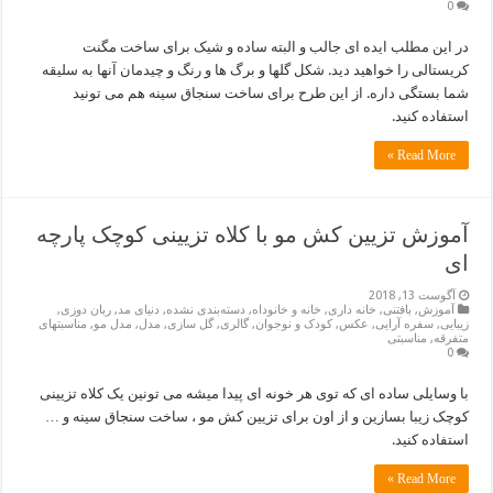
0
در این مطلب ایده ای جالب و البته ساده و شیک برای ساخت مگنت
کریستالی را خواهید دید. شکل گلها و برگ ها و رنگ و چیدمان آنها به سلیقه
شما بستگی داره. از این طرح برای ساخت سنجاق سینه هم می تونید
استفاده کنید.
Read More »
آموزش تزیین کش مو با کلاه تزیینی کوچک پارچه
ای
آگوست 13, 2018
آموزش
,
بافتنی
,
خانه داری
,
خانه و خانوداه
,
دسته‌بندی نشده
,
دنیای مد
,
ربان دوزی
,
زیبایی
,
سفره آرایی
,
عکس
,
کودک و نوجوان
,
گالری
,
گل سازی
,
مدل
,
مدل مو
,
مناسبتهای
متفرقه
,
مناسبتی
0
با وسایلی ساده ای که توی هر خونه ای پیدا میشه می تونین یک کلاه تزیینی
کوچک زیبا بسازین و از اون برای تزیین کش مو ، ساخت سنجاق سینه و …
استفاده کنید.
Read More »