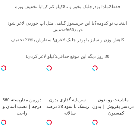
فقط2ماه! پودرجلبک بخور و تا8کیلو کم کن!با تخفیف ویژه
انتخاب تو کدومه؟با این چربیسوز گیاهی مثل آب خوردن لاغر شو!
خرید60%تخفیف
کاهش وزن و سایز با پودر جلبک لاغری! سفارش با۴۵٪ تخفیف
30 روز دیگه این موقع حداقل5کیلو لاغر کردی!
ماشینت رو بدون
سرمایه گذاری بدون
دوربین مداربسته 360
دردسر بفروش | بدون
ریسک با سود 38 درصد
درجه | نصب آسان و
کمسیون
سالانه
راحت