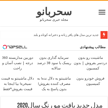
سحربانو
مجله خبری سحربانو
جدید ترین مدل های پافر زنانه و دخترانه کوتاه و بلند
مطالب پیشنهادی
ماشینت رو بدون
سرمایه گذاری بدون
دوربین مداربسته 360
دردسر بفروش | بدون
ریسک با سود 38 درصد
درجه | نصب آسان و
کمسیون
سالانه
راحت
فروش خودرو بدون
ماشینتو به دلال نده! به
دلال ماشینتو به قیمت
کمیسیون
مصرف کننده بفروش!
نمیخره! بیا اینجا به
بدون پاسخ به یک
قیمت بفروش*فقط
تماس
خریدار واقعی*
مدل جدید بافت مو رنگ سال2020