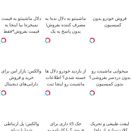
فروش خودرو بدون
ماشینتو به دلال نده! به
دلال ماشینتو به قیمت
کمیسیون
مصرف کننده بفروش!
نمیخره! بیا اینجا به
بدون پاسخ به یک
قیمت بفروش*فقط
تماس
خریدار واقعی*
میخوایی ماشینت رو
از بازدید خودرو دلال ها
والکس: بازار امن برای
بدون دردسر بفروشی؟
خسته شدی؟ اطلاعات
خرید و فروش
بدون کمیسیون
ماشینت رو اینجا ثبت
دارایی‌های دیجیتال
کن
لیفت طبیعی و تحریک
جک s5 داری برای
والکس: پل ارتباطی
کلاژن‌سازی از داخل
فروش؟ با کارنامه به
شما با دنیای