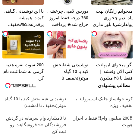
میخوایم رایگان بهت
دوربین لامپی چرخشی
با این نوشیدنی گیاهی
یاد بدیم چجوری
360 درجه فقط امروز
کبدت همیشه
پولدارشی! باور نداری
حراج شد🔥 پرداخت
پرقدرته55%تخفیف
امتحانش مجانیه
درب منزل
اگر میخوای ایمپلنت
نوشیدنی شفابخش
200 سوت نقره هدیه
کنی الان وقتشه |
کبد با 10 گیاه
گرمی به شما؛ثبت نام
فقط با ۲۵ میلیون
موثر(تخفیف تا
کن
تومان!!!
امشب)
مطالب پیشنهادی
کرم جوانساز جلبک اسپیرولینا با
نوشیدنی شفابخش کبد با 10 گیاه
تخفیف ویژه
موثر(تخفیف تا امشب)
❗❗200 میلیون وام❗❗ فقط با احراز
تا 3میلیارد وام سرمایه در گردش
هویت
فروشندگان => فروشگاهت رو
ثبت کن