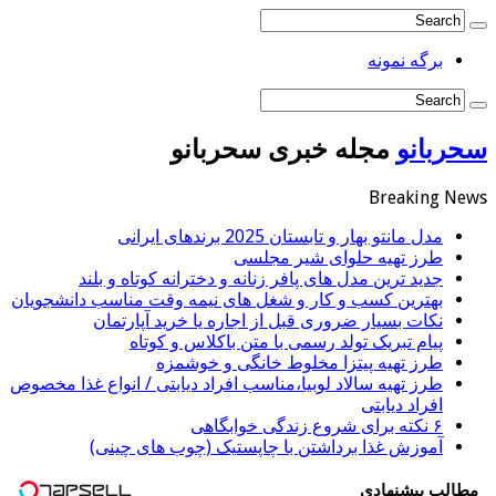
برگه نمونه
سحربانو
مجله خبری سحربانو
Breaking News
مدل مانتو بهار و تابستان 2025 برندهای ایرانی
طرز تهیه حلوای شیر مجلسی
جدید ترین مدل های پافر زنانه و دخترانه کوتاه و بلند
بهترین کسب و کار و شغل های نیمه وقت مناسب دانشجویان
نکات بسیار ضروری قبل از اجاره یا خرید آپارتمان
پیام تبریک تولد رسمی با متن باکلاس و کوتاه
طرز تهیه پیتزا مخلوط خانگی و خوشمزه
طرز تهیه سالاد لوبیا،مناسب افراد دیابتی / انواع غذا مخصوص
افراد دیابتی
۶ نکته برای شروع زندگی خوابگاهی
آموزش غذا برداشتن با چاپستیک (چوب های چینی)
مطالب پیشنهادی