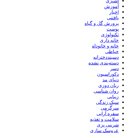
آشپزی
آموزش
اخبار
بافتنی
پرورش گل و گیاه
پوست
تکنولوژی
خانه داری
خانه و خانوداه
خیاطی
دسبنددخترانه
دسته‌بندی نشده
دسر
دکوراسیون
دنیای مد
ربان دوزی
روان شناسی
زیبایی
سبک زندگی
سرگرمی
سفره آرایی
سلامت و تغذیه
شرینی پزی
عروسک سازی