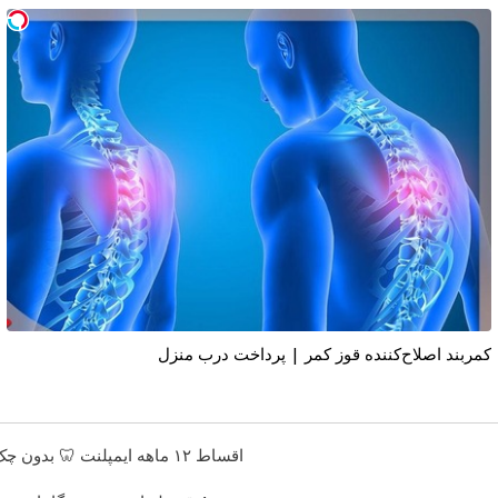
کمربند اصلاح‌کننده قوز کمر | پرداخت درب منزل
اقساط ۱۲ ماهه ایمپلنت 🦷 بدون چک و ضامن؛ همین امروز اقدام کن ✅