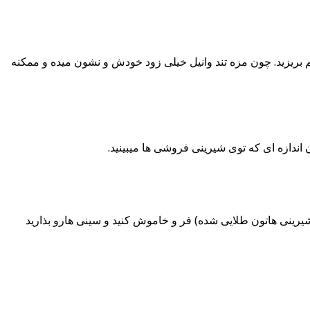
م بریزید. چون مزه تند وانیل خیلی زود خودش و نشون میده و ممکنه
 اندازه ای که توی شیرینی فروشی ها میبینید.
عد از ده دقیقه تا یک ربع (درحدی که دیدید زیر شیرینی هاتون طلایی شده) فر و خاموش کنید و سینی هارو بذارید