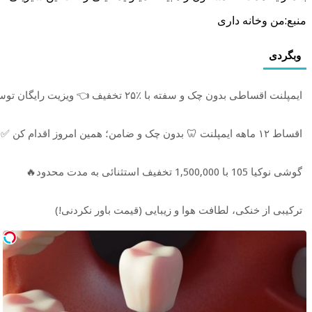
منبع:من وخانه داری
وبگردی
ایمپلنت اقساطی بدون چک و سفته با ٪۲۵ تخفیف 👈 ویزیت رایگان توسط متخصص
اقساط ۱۲ ماهه ایمپلنت 🦷 بدون چک و ضامن؛ همین امروز اقدام کن ✅
گوشی نوکیا 105 با 1,500,000 تخفیف استثنائی به مدت محدود🔥
ترکیبی از خنکی، لطافت هوا و زیبایی (قیمت باور نکردنی!)