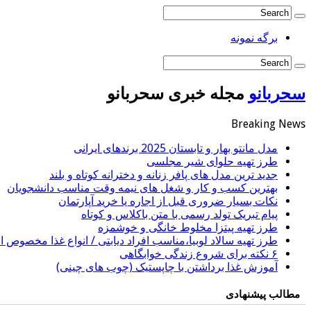
برگه نمونه
سحربانو
مجله خبری سحربانو
Breaking News
مدل مانتو بهار و تابستان 2025 برندهای ایرانی
طرز تهیه حلوای شیر مجلسی
جدید ترین مدل های پافر زنانه و دخترانه کوتاه و بلند
بهترین کسب و کار و شغل های نیمه وقت مناسب دانشجویان
نکات بسیار ضروری قبل از اجاره یا خرید آپارتمان
پیام تبریک تولد رسمی با متن باکلاس و کوتاه
طرز تهیه پیتزا مخلوط خانگی و خوشمزه
طرز تهیه سالاد لوبیا،مناسب افراد دیابتی / انواع غذا مخصوص اف
۶ نکته برای شروع زندگی خوابگاهی
آموزش غذا برداشتن با چاپستیک (چوب های چینی)
مطالب پیشنهادی