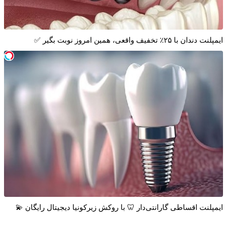
ایمپلنت دندان با ۲۵٪ تخفیف واقعی، همین امروز نوبت بگیر ✅
ایمپلنت اقساطی گارانتی‌دار 🦷 با روکش زیرکونیا دیجیتال رایگان 💫