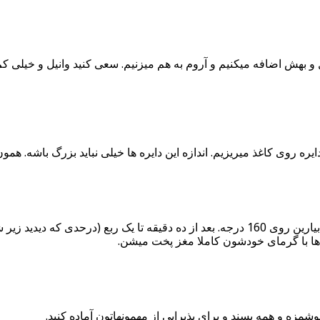
ل و بهش اضافه میکنیم و آروم به هم میزنیم. سعی کنید وانیل و خیلی ک
ه روی کاغذ میریزیم. اندازه این دایره ها خیلی نباید بزرگ باشه. همون
فر و از قبل گرم کنید. سینی ها رو بذارین داخل فر و بعد حرارت فر و بیارین روی 160 درجه. ب
 ها با گرمای خودشون کاملا مغز پخت میشن.
شمزه و همه پسند و برای پذیرایی از مهمونهاتون آماده کنید.