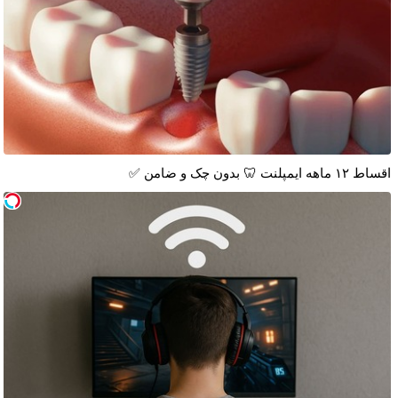
اقساط ۱۲ ماهه ایمپلنت 🦷 بدون چک و ضامن ✅