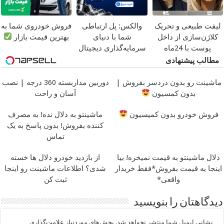
لیفت طبیعی و تحریک
والکس: پل ارتباطی
فروش خودروی شما به
کلاژن‌سازی از داخل
شما با دنیای
بهترین قیمت بازار
پوست با 24ماه
سرمایه‌گذاری دیجیتال
ماندگاری
جوان شو
مطالب پیشنهادی
ماشینت رو بدون دردسر بفروش |
دوربین مداربسته 360 درجه | نصب
بدون کمسیون
آسان و راحت
فروش خودرو بدون کمیسیون
ماشینتو به دلال نده! به مصرف
کننده بفروش! بدون پاسخ به یک
تماس
دلال ماشینتو به قیمت نمیخره! بیا
از بازدید خودرو دلال ها خسته
اینجا به قیمت بفروش*فقط خریدار
شدی؟ اطلاعات ماشینت رو اینجا
واقعی*
ثبت کن
دیدگاهتان را بنویسید
نشانی ایمیل شما منتشر نخواهد شد.
بخش‌های موردنیاز علامت‌گذاری