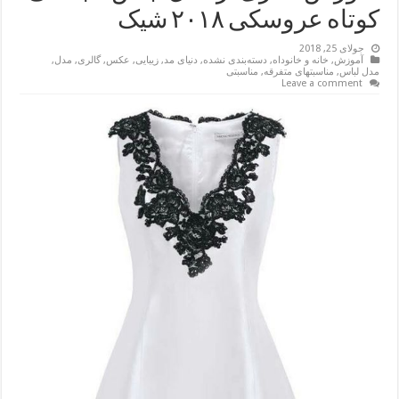
کوتاه عروسکی ۲۰۱۸ شیک
جولای 25, 2018
آموزش
,
خانه و خانوداه
,
دسته‌بندی نشده
,
دنیای مد
,
زیبایی
,
عکس
,
گالری
,
مدل
,
مدل لباس
,
مناسبتهای متفرقه
,
مناسبتی
Leave a comment