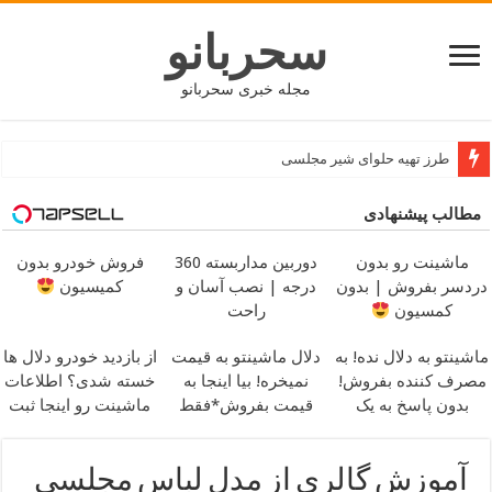
سحربانو
مجله خبری سحربانو
جدید ترین مدل های پافر زنانه و دخترانه کوتاه و بلند
مطالب پیشنهادی
ماشینت رو بدون
دوربین مداربسته 360
فروش خودرو بدون
دردسر بفروش | بدون
درجه | نصب آسان و
کمیسیون
کمسیون
راحت
ماشینتو به دلال نده! به
دلال ماشینتو به قیمت
از بازدید خودرو دلال ها
مصرف کننده بفروش!
نمیخره! بیا اینجا به
خسته شدی؟ اطلاعات
بدون پاسخ به یک
قیمت بفروش*فقط
ماشینت رو اینجا ثبت
تماس
خریدار واقعی*
کن
آموزش گالری از مدل لباس مجلسی