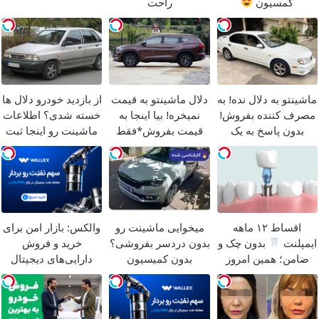
کمسیون
راحت
ماشینتو به دلال نده! به
دلال ماشینتو به قیمت
از بازدید خودرو دلال ها
مصرف کننده بفروش!
نمیخره! بیا اینجا به
خسته شدی؟ اطلاعات
بدون پاسخ به یک
قیمت بفروش*فقط
ماشینت رو اینجا ثبت
تماس
خریدار واقعی*
کن
اقساط ۱۲ ماهه
میخوایی ماشینت رو
والکس: بازار امن برای
ایمپلنت
بدون چک و
بدون دردسر بفروشی؟
خرید و فروش
ضامن؛ همین امروز
بدون کمیسیون
دارایی‌های دیجیتال
اقدام کن