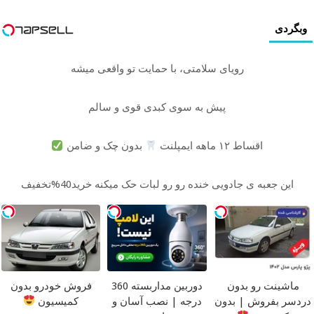
وبگردی
رویای سلامتی، با حمایت تو واقعی میشه
پیش به سوی کبدی قوی و سالم
اقساط ۱۲ ماهه ایمپلنت
بدون چک و ضامن
این جعبه ی جادویی خنده رو رو لبات حک میکنه خرید40%تخفیف
ماشینت رو بدون
دوربین مداربسته 360
فروش خودرو بدون
دردسر بفروش | بدون
درجه | نصب آسان و
کمیسیون