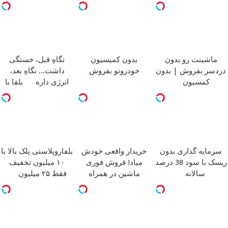
ماشینت رو بدون
بدون کمیسیون
نگاهِ قبل، خستگی
دردسر بفروش | بدون
خودروتو بفروش
داشت... نگاهِ بعد،
کمسیون
انرژی داره
بلفا با
25% تخفیف
سرمایه گذاری بدون
خریدار واقعی خودش
بلفاروپلاستی پلک بالا با
ریسک با سود 38 درصد
میاد! فروش فوری
۱۰ میلیون تخفیف
سالانه
ماشین در همراه
فقط ۲۵ میلیون
مکانیک