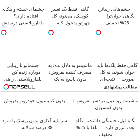
چشم‌هایی زیباتر،
گاهی فقط یک تغییر
چشمای خسته و پلکای
نگاهی جوان‌تر!
کوچیک، می‌تونه کل
افتاده داری؟
25% تخفیف
چهرتو متحول کنه
بلفاروپلاستی درستش
بلفاروپلاستی
تغییر طبیعی
می‌کنه
گاهی فقط پلک‌ها باید
ماشینتو به دلال نده! به
چشماتو با زیبایی
جوان شوند، نه کل
مصرف کننده بفروش!
دوباره زنده کن
صورت
نتیجه‌ای
بدون پاسخ به یک
بلفاروپلاستی، راهی
طبیعی
تماس
برای جوان‌تر شدن
مطالب پیشنهادی
ماشینت رو بدون دردسر بفروش |
بدون کمیسیون خودروتو بفروش
بدون کمسیون
نگاهِ قبل، خستگی داشت... نگاهِ
سرمایه گذاری بدون ریسک با سود
بعد، انرژی داره
بلفا با 25%
38 درصد سالانه
تخفیف