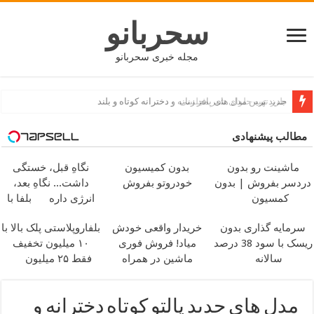
سحربانو
مجله خبری سحربانو
جدید ترین مدل های پافر زنانه و دخترانه کوتاه و بلند
مطالب پیشنهادی
ماشینت رو بدون
بدون کمیسیون
نگاهِ قبل، خستگی
دردسر بفروش | بدون
خودروتو بفروش
داشت... نگاهِ بعد،
کمسیون
انرژی داره
بلفا با
25% تخفیف
سرمایه گذاری بدون
خریدار واقعی خودش
بلفاروپلاستی پلک بالا با
ریسک با سود 38 درصد
میاد! فروش فوری
۱۰ میلیون تخفیف
سالانه
ماشین در همراه
فقط ۲۵ میلیون
مکانیک
مدل های جدید پالتو كوتاه دخترانه و