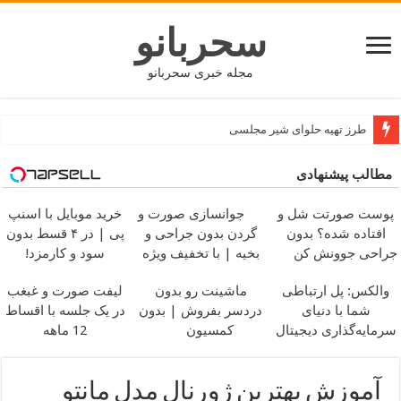
سحربانو
مجله خبری سحربانو
طرز تهیه حلوای شیر مجلسی
مطالب پیشنهادی
پوست صورتت شل و
جوانسازی صورت و
خرید موبایل با اسنپ
افتاده شده؟ بدون
گردن بدون جراحی و
پی | در ۴ قسط بدون
جراحی جوونش کن
بخیه | با تخفیف ویژه
سود و کارمزد!
والکس: پل ارتباطی
ماشینت رو بدون
لیفت صورت و غبغب
شما با دنیای
دردسر بفروش | بدون
در یک جلسه با اقساط
سرمایه‌گذاری دیجیتال
کمسیون
12 ماهه
آموزش بهترین ژورنال مدل مانتو