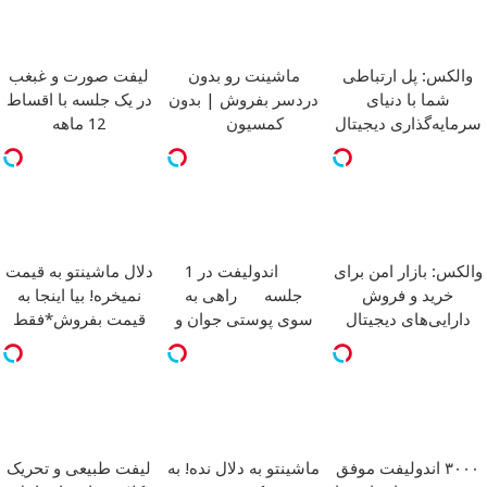
والکس: پل ارتباطی
ماشینت رو بدون
لیفت صورت و غبغب
شما با دنیای
دردسر بفروش | بدون
در یک جلسه با اقساط
سرمایه‌گذاری دیجیتال
کمسیون
12 ماهه
والکس: بازار امن برای
اندولیفت در 1
دلال ماشینتو به قیمت
خرید و فروش
جلسه
راهی به
نمیخره! بیا اینجا به
دارایی‌های دیجیتال
سوی پوستی جوان و
قیمت بفروش*فقط
بدون افتادگی
خریدار واقعی*
۳۰۰۰ اندولیفت موفق
ماشینتو به دلال نده! به
لیفت طبیعی و تحریک