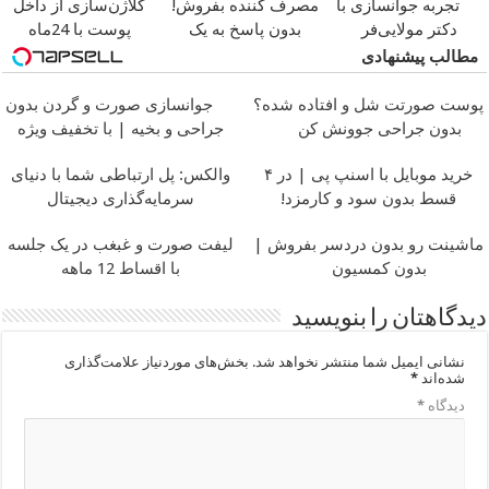
تجربه جوانسازی با
مصرف کننده بفروش!
کلاژن‌سازی از داخل
دکتر مولایی‌فر
بدون پاسخ به یک
پوست با 24ماه
تماس
ماندگاری
جوان شو
مطالب پیشنهادی
پوست صورتت شل و افتاده شده؟
جوانسازی صورت و گردن بدون
بدون جراحی جوونش کن
جراحی و بخیه | با تخفیف ویژه
خرید موبایل با اسنپ پی | در ۴
والکس: پل ارتباطی شما با دنیای
قسط بدون سود و کارمزد!
سرمایه‌گذاری دیجیتال
ماشینت رو بدون دردسر بفروش |
لیفت صورت و غبغب در یک جلسه
بدون کمسیون
با اقساط 12 ماهه
دیدگاهتان را بنویسید
نشانی ایمیل شما منتشر نخواهد شد.
بخش‌های موردنیاز علامت‌گذاری
شده‌اند
*
دیدگاه
*