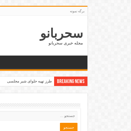
برگه نمونه
سحربانو
مجله خبری سحربانو
Breaking News
جدید ترین مدل های پافر زنانه و دخت