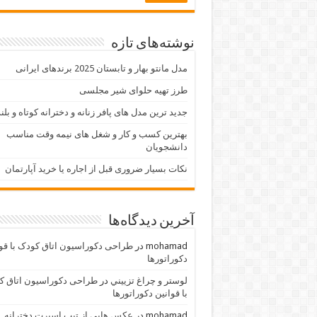
نوشته‌های تازه
مدل مانتو بهار و تابستان 2025 برندهای ایرانی
طرز تهیه حلوای شیر مجلسی
جدید ترین مدل های پافر زنانه و دخترانه کوتاه و بلن
بهترین کسب و کار و شغل های نیمه وقت مناسب
دانشجویان
نکات بسیار ضروری قبل از اجاره یا خرید آپارتمان
آخرین دیدگاه‌ها
mohamad
در
طراحی دکوراسیون اتاق کودک با قو
دکوراتورها
لوستر و چراغ تزييني
در
طراحی دکوراسیون اتاق ک
با قوانین دکوراتورها
mohamad
در
عکس هایی از تیپ اسپرت دخترانه