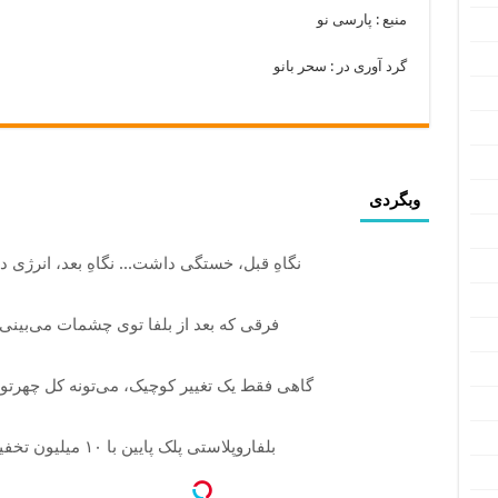
منبع : پارسی نو
گرد آوری در : سحر بانو
وبگردی
نگاهِ قبل، خستگی داشت... نگاهِ بعد، انرژی د
فرقی که بعد از بلفا توی چشمات می‌بین
گاهی فقط یک تغییر کوچیک، می‌تونه کل چهرتو
بلفاروپلاستی پلک پایین با ۱۰ میلیون تخفیف فقط 3۵ میلیون