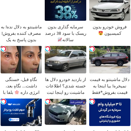
فروش خودرو بدون
سرمایه گذاری بدون
ماشینتو به دلال نده! به
کمیسیون
ریسک با سود 38 درصد
مصرف کننده بفروش!
سالانه
بدون پاسخ به یک
تماس
دلال ماشینتو به قیمت
از بازدید خودرو دلال ها
نگاهِ قبل، خستگی
نمیخره! بیا اینجا به
خسته شدی؟ اطلاعات
داشت... نگاهِ بعد،
قیمت بفروش*فقط
ماشینت رو اینجا ثبت
انرژی داره
بلفا با
خریدار واقعی*
کن
25% تخفیف