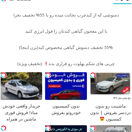
دمنوشی که از کبدچرب نجاتت میده رو با 55% تخفیف بخر!
با این معجون گیاهی کبدتان را فول انرژی کنید
55% تخفیف دمنوش گیاهی مخصوص کبد(بزن اینجا)
چربی های شکم پهلوت رو فراری بده
(تخفیف ویژه)
ماشینت رو بدون
بدون کمیسیون
خریدار واقعی خودش
دردسر بفروش | بدون
خودروتو بفروش
میاد! فروش فوری
کمسیون
ماشین در همراه
مکانیک