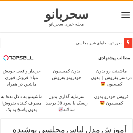
سحربانو
مجله خبری سحربانو
جدید ترین مدل های پافر زنانه و دخترانه کوتاه و بلند
مطالب پیشنهادی
ماشینت رو بدون
بدون کمیسیون
خریدار واقعی خودش
دردسر بفروش | بدون
خودروتو بفروش
میاد! فروش فوری
کمسیون
ماشین در همراه
مکانیک
فروش خودرو بدون
سرمایه گذاری بدون
ماشینتو به دلال نده! به
کمیسیون
ریسک با سود 38 درصد
مصرف کننده بفروش!
سالانه
بدون پاسخ به یک
تماس
آموزش مدل لباس مجلسی پوشیده