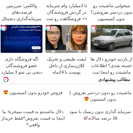
میخوایی ماشینت رو
تا 3میلیارد وام سرمایه
والکس: سرزمین
بدون دردسر بفروشی؟
در گردش فروشندگان
فرصت‌های
بدون کمیسیون
=> فروشگاهت رو ثبت
سرمایه‌گذاری دیجیتال
کن
شما
از بازدید خودرو دلال ها
لیفت طبیعی و تحریک
اگه فروشگاه داری
خسته شدی؟ اطلاعات
کلاژن‌سازی از داخل
عضو فروشندگان
ماشینت رو اینجا ثبت
پوست با 24ماه
دیجی پی شو 3 میلیارد
کن
ماندگاری
جوان شو
وام بگیر
مطالب پیشنهادی
ماشینت رو بدون دردسر بفروش |
فروش خودرو بدون کمیسیون
بدون کمسیون
سرمایه گذاری بدون ریسک با سود
دلال ماشینتو به قیمت نمیخره! بیا
38 درصد سالانه
اینجا به قیمت بفروش*فقط خریدار
واقعی*