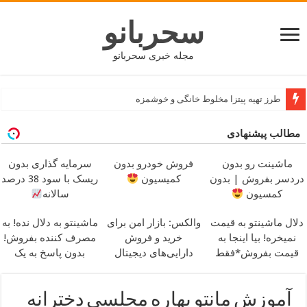
سحربانو
مجله خبری سحربانو
طرز تهیه پیتزا مخلوط خانگی و خوشمزه
مطالب پیشنهادی
ماشینت رو بدون
فروش خودرو بدون
سرمایه گذاری بدون
دردسر بفروش | بدون
کمیسیون
ریسک با سود 38 درصد
کمسیون
سالانه
دلال ماشینتو به قیمت
والکس: بازار امن برای
ماشینتو به دلال نده! به
نمیخره! بیا اینجا به
خرید و فروش
مصرف کننده بفروش!
قیمت بفروش*فقط
دارایی‌های دیجیتال
بدون پاسخ به یک
خریدار واقعی*
تماس
آموزش مانتو بهاره مجلسی دخترانه