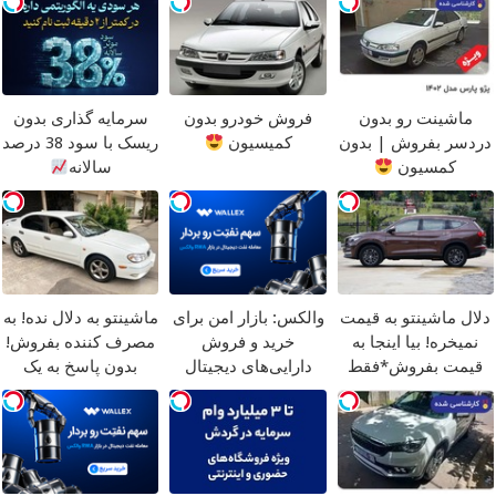
ماشینت رو بدون
فروش خودرو بدون
سرمایه گذاری بدون
دردسر بفروش | بدون
کمیسیون
ریسک با سود 38 درصد
کمسیون
سالانه
دلال ماشینتو به قیمت
والکس: بازار امن برای
ماشینتو به دلال نده! به
نمیخره! بیا اینجا به
خرید و فروش
مصرف کننده بفروش!
قیمت بفروش*فقط
دارایی‌های دیجیتال
بدون پاسخ به یک
خریدار واقعی*
تماس