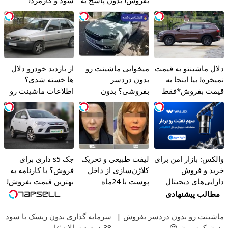
بفروش! بدون پاسخ به
سود و کارمزد!
یک تماس
دلال ماشینتو به قیمت
میخوایی ماشینت رو
از بازدید خودرو دلال
نمیخره! بیا اینجا به
بدون دردسر
ها خسته شدی؟
قیمت بفروش*فقط
بفروشی؟ بدون
اطلاعات ماشینت رو
خریدار واقعی*
کمیسیون
اینجا ثبت کن
والکس: بازار امن برای
لیفت طبیعی و تحریک
جک s5 داری برای
خرید و فروش
کلاژن‌سازی از داخل
فروش؟ با کارنامه به
دارایی‌های دیجیتال
پوست با 24ماه
بهترین قیمت بفروش!
ماندگاری ✅ جوان شو
مطالب پیشنهادی
ماشینت رو بدون دردسر بفروش |
سرمایه گذاری بدون ریسک با سود
بدون کمسیون 😍
38 درصد سالانه📈