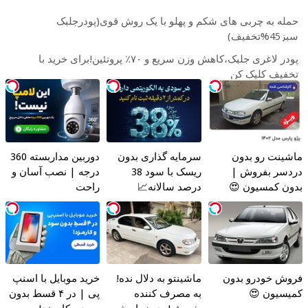
حمله به چربی های شکم و پهلو با یک روش قوی(پودرجلبک
سبز45%تخفیف)
پودر لاغری جلبک،کاهش وزن سریع و ۷۰٪ پروتئین!برای خرید با
تخفیف کلیک کن
ماشینت رو بدون
سرمایه گذاری بدون
دوربین مداربسته 360
دردسر بفروش |
ریسک با سود 38
درجه | نصب آسان و
بدون کمسیون 😍
درصد سالانه📈
راحت
فروش خودرو بدون
ماشینتو به دلال نده!
خرید موبایل با اسنپ
کمیسیون 😍
به مصرف کننده
پی | در ۴ قسط بدون