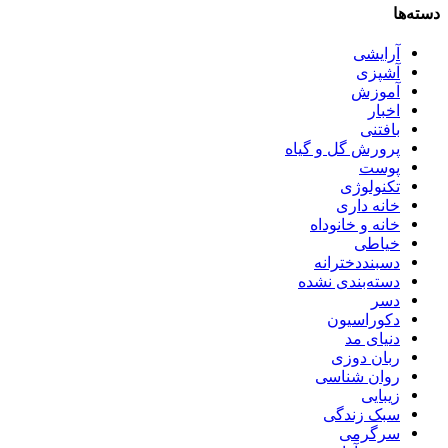
دسته‌ها
آرایشی
آشپزی
آموزش
اخبار
بافتنی
پرورش گل و گیاه
پوست
تکنولوژی
خانه داری
خانه و خانوداه
خیاطی
دسبنددخترانه
دسته‌بندی نشده
دسر
دکوراسیون
دنیای مد
ربان دوزی
روان شناسی
زیبایی
سبک زندگی
سرگرمی