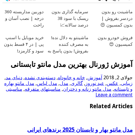
ماشینت رو بدون
سرمایه گذاری بدون
دوربین مداربسته 360
دردسر بفروش |
ریسک با سود 38
درجه | نصب آسان و
بدون کمسیون 😍
درصد سالانه📈
راحت
فروش خودرو بدون
ماشینتو به دلال نده!
خرید موبایل با اسنپ
کمیسیون 😍
به مصرف کننده
پی | در ۴ قسط بدون
بفروش! بدون پاسخ به
سود و کارمزد!
یک تماس
آموزش ژورنال بهترین مدل مانتو تابستانی
جولای 2, 2018
آموزش
,
خانه و خانوداه
,
دسته‌بندی نشده
,
دنیای مد
,
زیبایی
,
عکس
,
عید نوروز
,
گالری
,
مدل
,
مدل لباس
,
مدل مانتو بهاره
و تابستانه
,
مدل مانتو زنانه و دختران
,
مناسبتهای متفرقه
,
مناسبتی
Leave a comment
Related Articles
مدل مانتو بهار و تابستان 2025 برندهای ایرانی