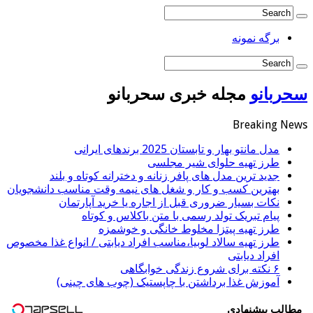
برگه نمونه
سحربانو
مجله خبری سحربانو
Breaking News
مدل مانتو بهار و تابستان 2025 برندهای ایرانی
طرز تهیه حلوای شیر مجلسی
جدید ترین مدل های پافر زنانه و دخترانه کوتاه و بلند
بهترین کسب و کار و شغل های نیمه وقت مناسب دانشجویان
نکات بسیار ضروری قبل از اجاره یا خرید آپارتمان
پیام تبریک تولد رسمی با متن باکلاس و کوتاه
طرز تهیه پیتزا مخلوط خانگی و خوشمزه
طرز تهیه سالاد لوبیا،مناسب افراد دیابتی / انواع غذا مخصوص
افراد دیابتی
۶ نکته برای شروع زندگی خوابگاهی
آموزش غذا برداشتن با چاپستیک (چوب های چینی)
مطالب پیشنهادی