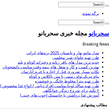
برگه نمونه
سحربانو
مجله خبری سحربانو
Breaking News
مدل مانتو بهار و تابستان 2025 برندهای ایرانی
طرز تهیه حلوای شیر مجلسی
جدید ترین مدل های پافر زنانه و دخترانه کوتاه و بلند
بهترین کسب و کار و شغل های نیمه وقت مناسب دانشجویان
نکات بسیار ضروری قبل از اجاره یا خرید آپارتمان
پیام تبریک تولد رسمی با متن باکلاس و کوتاه
طرز تهیه پیتزا مخلوط خانگی و خوشمزه
طرز تهیه سالاد لوبیا،مناسب افراد دیابتی / انواع غذا مخصوص اف
۶ نکته برای شروع زندگی خوابگاهی
آموزش غذا برداشتن با چاپستیک (چوب های چینی)
مطالب پیشنهادی