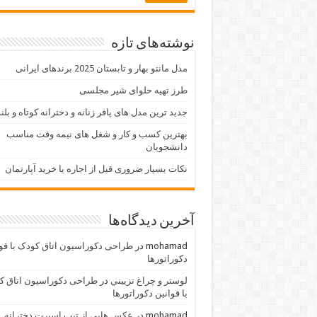
نوشته‌های تازه
مدل مانتو بهار و تابستان 2025 برندهای ایرانی
طرز تهیه حلوای شیر مجلسی
جدید ترین مدل های پافر زنانه و دخترانه کوتاه و بلن
بهترین کسب و کار و شغل های نیمه وقت مناسب
دانشجویان
نکات بسیار ضروری قبل از اجاره یا خرید آپارتمان
آخرین دیدگاه‌ها
mohamad
در
طراحی دکوراسیون اتاق کودک با قو
دکوراتورها
لوستر و چراغ تزييني
در
طراحی دکوراسیون اتاق ک
با قوانین دکوراتورها
mohamad
در
عکس هایی از تیپ اسپرت دخترانه