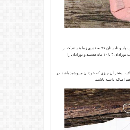
ست لباس نوزادی با شلوار, دامن, شورت و هدبندهای پاپیونی مخصوص بهار و تابستان ۹۷ به قدری زیبا هستند که از
تماشای آن ها سیر نمیشوید. این مدل لباس های نوزادی دخترانه مناسب نوزادان ۴ تا ۱۰ ماه هستند و نوزادان را
لایه بیشتر آن چیزی که خودتان میپوشید باشد. در
م اضافه داشته باشند.