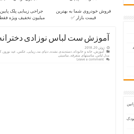
فروش خودروی شما به بهترین
قیمت بازار ✅
میلیون تخفیف ویژه فقط 35 
آموزش ست لباس نوزادی دخترانه با
د
ژوئن 20, 2018
آموزش
,
خانه و خانوداه
,
دسته‌بندی نشده
,
دنیای مد
,
زیبایی
,
عکس
,
عید نوروز
,
ک
مدل لباس
,
مناسبتهای متفرقه
,
مناسبتی
Leave a comment
انین
ودک