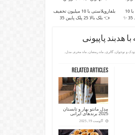
جراحی زیبایی پلک پایین با 10
بلفاروپلاستی با 10 میلیون تخفیف
✨
👈 بلک بالا 25 پلک پایین 35
 هدبند پاپیونی
ودک و نوجوان
,
گالری
,
ماه رمضان
,
ماه محرم
,
مدل
,
Related Articles
مدل مانتو بهار و تابستان
2025 برندهای ایرانی
آگوست 19, 2025